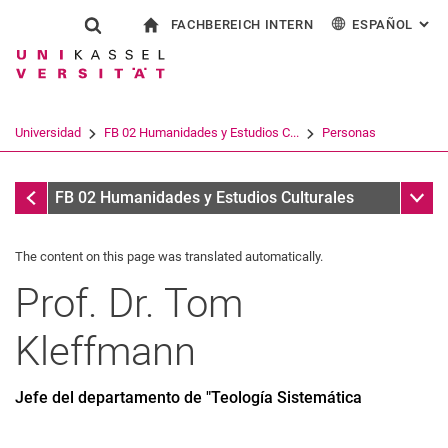
FACHBEREICH INTERN
ESPAÑOL
: AL
Jump directly to: content
Jump directly to: search
Jump directly to: main navi
a la página de inicio
Show search form
Search term
Para los empleados
Deutsch
English
Français
Search engine
Universidad
FB 02 Humanidades y Estudios C...
Personas
Italiano
Search (opens an external link in a ne
Personas
Sub n
FB 02 Humanidades y Estudios Culturales
The content on this page was translated automatically.
Prof. Dr.
Tom
Kleffmann
Jefe del departamento de "Teología Sistemática