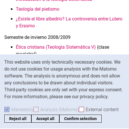
Teología del pietismo
¿Existe el libre albedrío? La controversia entre Lutero
y Erasmo
Semestre de invierno 2008/2009
Ética cristiana (Teología Sistemática V)
(clase
magistral)
Cookie Notice
This website uses only technically necessary cookies. We
Introducción a la Teología Sistemática
do not use cookies for usage analysis with the Matomo
La teología sistemática de Paul Tillich
software. The analysis is anonymous and does not allow
any conclusions to be drawn about individual visitors.
La cuestión de la teodicea
Third-party cookies are only set with your express consent.
Semestre de verano de 2008
For more information, please see our privacy policy.
La vida verdadera (soteriología)
(clase magistral)
Mandatory
Accept mandatory cookies
Analysis (Matomo)
Accept analysis cookies
External content
: Acc
Introducción a la teología sistemática
Reject all
Accept all
Confirm selection
Teología de la Reforma