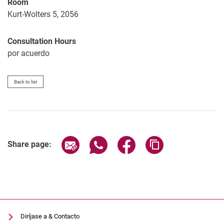
Room
Kurt-Wolters 5, 2056
Consultation Hours
por acuerdo
Back to list
Share page via email
Share page via WhatsApp (extern
Share page via Facebook 
Copy page addres
Share page:
Diríjase a & Contacto