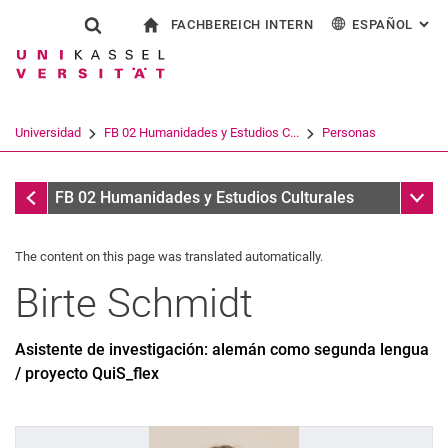
FACHBEREICH INTERN
ESPAÑOL
: AL
Jump directly to: content
Jump directly to: search
Jump directly to: main navi
a la página de inicio
Show search form
Search term
Para los empleados
Deutsch
English
Français
Search engine
Universidad
FB 02 Humanidades y Estudios C...
Personas
Italiano
Search (opens an external link in a ne
Personas
Sub n
FB 02 Humanidades y Estudios Culturales
The content on this page was translated automatically.
Birte
Schmidt
Asistente de investigación: alemán como segunda lengua
/ proyecto QuiS_flex