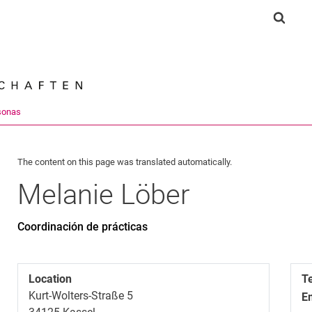
Jump directly to: content
Jump directly to: search
Jump directly to: main navi
Show 
Search e
sonas
The content on this page was translated automatically.
Melanie
Löber
Coordinación de prácticas
Location
T
Kurt-Wolters-Straße 5
E