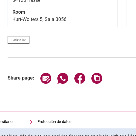
34125
Kassel
Room
Kurt-Wolters 5, Sala 3056
Back to list
Share page via email
Share page via WhatsApp (exter
Share page via Faceboo
Copy page addr
Share page:
rsitario
Protección de datos
sitaria
Accesibilidad