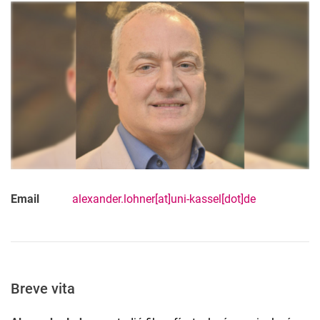
Email
alexander.lohner[at]uni-kassel[dot]de
Breve vita