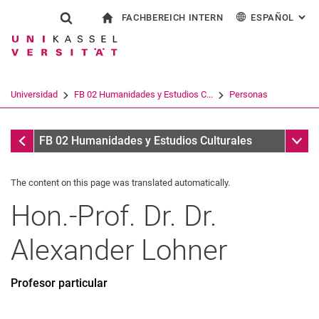
FACHBEREICH INTERN
ESPAÑOL
: AL
Jump directly to: content
Jump directly to: search
Jump directly to: main navi
a la página de inicio
Show search form
Search term
Para los empleados
Deutsch
English
Français
Search engine
Universidad
FB 02 Humanidades y Estudios C...
Personas
Italiano
Search (opens an external link in a ne
Personas
Sub n
FB 02 Humanidades y Estudios Culturales
The content on this page was translated automatically.
Hon.-Prof. Dr. Dr.
Alexander
Lohner
Profesor particular