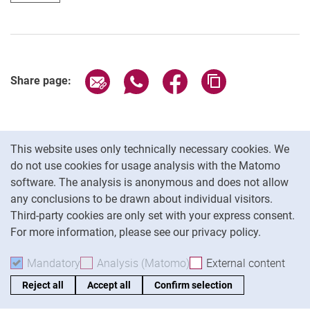
Share page via email
Share page via WhatsApp (extern
Share page via Facebook 
Copy page addres
Share page:
Cookie Notice
This website uses only technically necessary cookies. We
do not use cookies for usage analysis with the Matomo
Diríjase a & Contacto
software. The analysis is anonymous and does not allow
any conclusions to be drawn about individual visitors.
Facilidades de búsqueda
Third-party cookies are only set with your express consent.
Vacantes
For more information, please see our privacy policy.
Cookie settings
Calendario universitario
Mandatory
Accept mandatory cookies
Analysis (Matomo)
Accept analysis cookies
External content
: Acc
Biblioteca universitaria
Reject all
Accept all
Confirm selection
Moodle