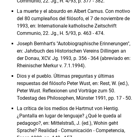
Communio, 22. Jg., H. 4/93, p. 377 - 382.
La muerte y el absurdo en Albert Camus. Con motivo
del 80 cumpleaños del filósofo, el 7 de noviembre de
1993, en: Internationale katholische Zeitschrift
Communio, 22. Jg., H. 5/93, p. 463 - 474.
Joseph Bernhart's "Autobiographische Erinnerungen",
en: Jahrbuch des Historischen Vereins Dillingen an
der Donau, XCV. Jg. 1993, p. 356 - 364 (abreviado en:
Rheinischer Merkur v. 7.1.1994).
Dios y el pueblo. Últimas preguntas y últimas
respuestas del filósofo Peter Wust, en: Rest, W. (ed.),
Peter Wust. Reflexionen und Vorträge zum 50.
Todestag des Philosophen, Münster 1991, pp. 17 - 50.
La crítica de los medios de Hartmut von Hentig.
¿Pantalla en lugar de lenguaje? ¿Qué le queda al
pedagogo?, en: Mittelstraß, J. (ed.), Wohin geht
Sprache? Realidad - Comunicación - Competencia,