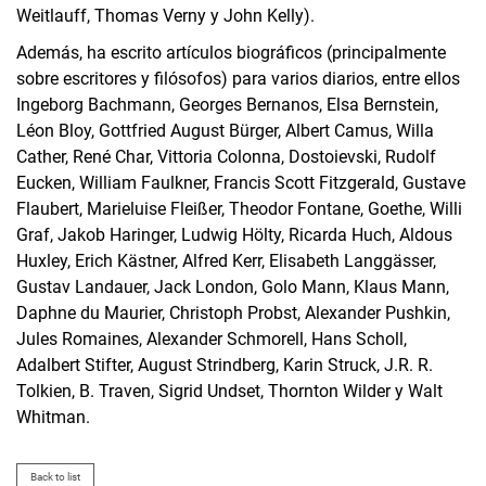
Weitlauff, Thomas Verny y John Kelly).
Además, ha escrito artículos biográficos (principalmente
sobre escritores y filósofos) para varios diarios, entre ellos
Ingeborg Bachmann, Georges Bernanos, Elsa Bernstein,
Léon Bloy, Gottfried August Bürger, Albert Camus, Willa
Cather, René Char, Vittoria Colonna, Dostoievski, Rudolf
Eucken, William Faulkner, Francis Scott Fitzgerald, Gustave
Flaubert, Marieluise Fleißer, Theodor Fontane, Goethe, Willi
Graf, Jakob Haringer, Ludwig Hölty, Ricarda Huch, Aldous
Huxley, Erich Kästner, Alfred Kerr, Elisabeth Langgässer,
Gustav Landauer, Jack London, Golo Mann, Klaus Mann,
Daphne du Maurier, Christoph Probst, Alexander Pushkin,
Jules Romaines, Alexander Schmorell, Hans Scholl,
Adalbert Stifter, August Strindberg, Karin Struck, J.R. R.
Tolkien, B. Traven, Sigrid Undset, Thornton Wilder y Walt
Whitman.
Back to list