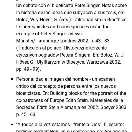
Un debate con el bioeticista Peter Singer. Notas sobre
la historia de las ideas que subyacen a sus tesis, en:
Bołoz, W. y Höver, G. (eds.): Utilitarianism in Bioethics.
Its prerequisites and consequences using the
example of Peter Singer's views.
Münster/Hamburgo/Londres 2002. p. 43 - 83.
(Traducción al polaco: Historyczne korzenie
etycznych pogladów Petera Singera. En: Boloz, W. U.
Höver, G.: Utylitaryzm w Bioetyce. Warszawa 2002.
pp. 49 - 99).
Personalidad e imagen del hombre - un examen
crítico del concepto de persona entre los nuevos
bioeticistas. En: Building blocks for the portrait of the
co-patroness of Europe Edith Stein. Materiales de la
Sociedad Edith Stein Alemania en 2002. Speyer 2003.
p. 45 - 63.
"Y todos a la vez estamos - frente a Dios". El escritor
berlinés Gerhart Pohl en su centenario, en: Anuario de