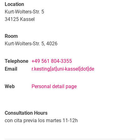
Location
Kurt-Wolters-Str. 5
34125 Kassel
Room
Kurt-Wolters-Str. 5, 4026
Telephone
+49 561 804-3355
Email
r.kesting[at]uni-kassel[dot]de
Web
Personal detail page
Consultation Hours
con cita previa los martes 11-12h