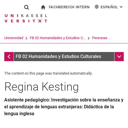
FACHBEREICH INTERN
ESPAÑOL
: AL
Jump directly to: content
Jump directly to: search
Jump directly to: main navi
a la página de inicio
Show search form
Search term
Para los empleados
Deutsch
English
Français
Search engine
Universidad
FB 02 Humanidades y Estudios C...
Personas
Italiano
Search (opens an external link in a ne
Personas
Sub n
FB 02 Humanidades y Estudios Culturales
The content on this page was translated automatically.
Regina
Kesting
Asistente pedagógico: Investigación sobre la enseñanza y
el aprendizaje de lenguas extranjeras: Didáctica de la
lengua inglesa