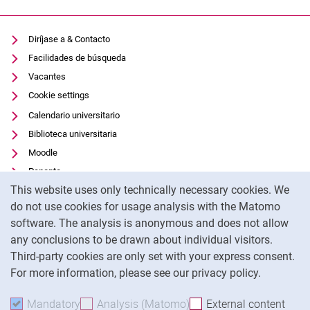
Diríjase a & Contacto
Facilidades de búsqueda
Vacantes
Cookie settings
Calendario universitario
Biblioteca universitaria
Moodle
Panopto
Cookie Notice
This website uses only technically necessary cookies. We
Protección de datos
do not use cookies for usage analysis with the Matomo
Accesibilidad
software. The analysis is anonymous and does not allow
Uso transparente de la IA
any conclusions to be drawn about individual visitors.
Pie de imprenta
Third-party cookies are only set with your express consent.
For more information, please see our privacy policy.
To
Mandatory
Accept mandatory cookies
Analysis (Matomo)
Accept analysis cookies
External content
: Acc