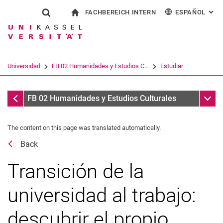
FACHBEREICH INTERN
ESPAÑOL
: AL
Jump directly to: content
Jump directly to: search
Jump directly to: main navi
a la página de inicio
Show search form
Search term
Para los empleados
Deutsch
English
Français
Search engine
Universidad
FB 02 Humanidades y Estudios C...
Estudiar
Italiano
Search (opens an external link in a ne
Coordinación de prácticas
Sub n
FB 02 Humanidades y Estudios Culturales
The content on this page was translated automatically.
Back
Transición de la
Inicio del programa de estudios
universidad al trabajo:
En la universidad
descubrir el propio
Fin del programa de estudios