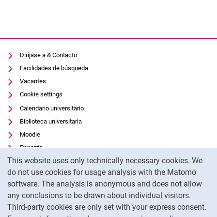
Diríjase a & Contacto
Facilidades de búsqueda
Vacantes
Cookie settings
Calendario universitario
Biblioteca universitaria
Moodle
Panopto
Cookie Notice
This website uses only technically necessary cookies. We
Protección de datos
do not use cookies for usage analysis with the Matomo
Accesibilidad
software. The analysis is anonymous and does not allow
Uso transparente de la IA
any conclusions to be drawn about individual visitors.
Pie de imprenta
Third-party cookies are only set with your express consent.