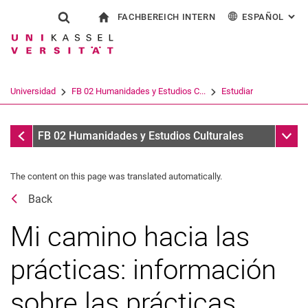
FACHBEREICH INTERN
ESPAÑOL
: AL
Jump directly to: content
Jump directly to: search
Jump directly to: main navi
a la página de inicio
Show search form
Search term
Para los empleados
Deutsch
English
Français
Search engine
Universidad
FB 02 Humanidades y Estudios C...
Estudiar
Italiano
Search (opens an external link in a ne
Coordinación de prácticas
Sub n
FB 02 Humanidades y Estudios Culturales
The content on this page was translated automatically.
Back
Mi camino hacia las
Inicio del programa de estudios
prácticas: información
En la universidad
sobre las prácticas
Fin del programa de estudios