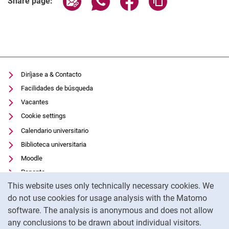
Share page:
Diríjase a & Contacto
Facilidades de búsqueda
Vacantes
Cookie settings
Calendario universitario
Biblioteca universitaria
Moodle
Panopto
Cookie Notice
This website uses only technically necessary cookies. We
Protección de datos
do not use cookies for usage analysis with the Matomo
Accesibilidad
software. The analysis is anonymous and does not allow
Uso transparente de la IA
any conclusions to be drawn about individual visitors.
Pie de imprenta