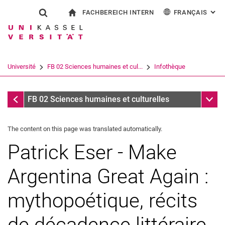
FACHBEREICH INTERN
FRANÇAIS
: AL
Jump directly to: content
Jump directly to: search
Jump directly to: main navi
à la page d'accueil
Show search form
Search term
Pour les employés
Deutsch
English
Español
Search engine
Université
FB 02 Sciences humaines et cul...
Infothèque
Italiano
Search (opens an external link in a ne
Infothèque
Sub n
FB 02 Sciences humaines et culturelles
The content on this page was translated automatically.
Patrick Eser - Make
Argentina Great Again :
mythopoétique, récits
de décadence littéraire