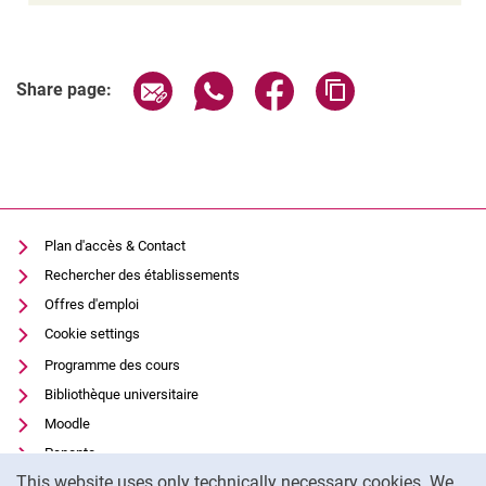
Related Links
Share page via email
Share page via WhatsApp (extern
Share page via Facebook 
Copy page addres
Share page:
Plan d'accès & Contact
Rechercher des établissements
Offres d'emploi
Cookie settings
Programme des cours
Bibliothèque universitaire
Moodle
Panopto
Cookie Notice
This website uses only technically necessary cookies. We
Protection des données