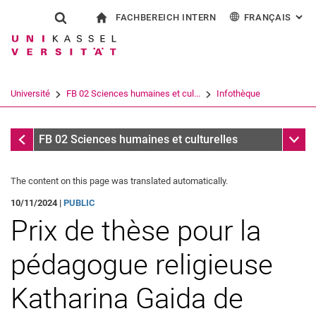
FACHBEREICH INTERN
FRANÇAIS
: AL
Jump directly to: content
Jump directly to: search
Jump directly to: main navi
à la page d'accueil
Show search form
Search term
Pour les employés
Deutsch
English
Español
Search engine
Université
FB 02 Sciences humaines et cul...
Infothèque
Italiano
Search (opens an external link in a ne
Infothèque
Sub n
FB 02 Sciences humaines et culturelles
The content on this page was translated automatically.
10/11/2024 |
PUBLIC
Prix de thèse pour la
pédagogue religieuse
Katharina Gaida de