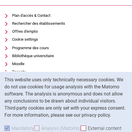
Plan d'accès & Contact
Rechercher des établissements
Offres d'emploi
Cookie settings
Programme des cours
Bibliothèque universitaire
Moodle
Panopto
Cookie Notice
This website uses only technically necessary cookies. We
Protection des données
do not use cookies for usage analysis with the Matomo
Accessibilité
software. The analysis is anonymous and does not allow
Utilisation transparente de l'IA
any conclusions to be drawn about individual visitors.
Mentions légales
Third-party cookies are only set with your express consent.
For more information, please see our privacy policy.
To
Mandatory
Accept mandatory cookies
Analysis (Matomo)
Accept analysis cookies
External content
: Acc