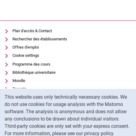
Plan d'accès & Contact
Rechercher des établissements
Offres d'emploi
Cookie settings
Programme des cours
Bibliothèque universitaire
Moodle
Panopto
Cookie Notice
This website uses only technically necessary cookies. We
Protection des données
do not use cookies for usage analysis with the Matomo
Accessibilité
software. The analysis is anonymous and does not allow
Utilisation transparente de l'IA
any conclusions to be drawn about individual visitors.
Mentions légales
Third-party cookies are only set with your express consent.
For more information, please see our privacy policy.