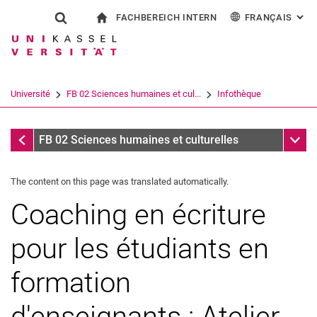
FACHBEREICH INTERN
FRANÇAIS
: AL
Jump directly to: content
Jump directly to: search
Jump directly to: main navi
à la page d'accueil
Show search form
Search term
Pour les employés
Deutsch
English
Español
Search engine
Université
FB 02 Sciences humaines et cul...
Infothèque
Italiano
Search (opens an external link in a ne
Infothèque
Sub n
FB 02 Sciences humaines et culturelles
The content on this page was translated automatically.
Coaching en écriture
pour les étudiants en
formation
d'enseignants : Atelier