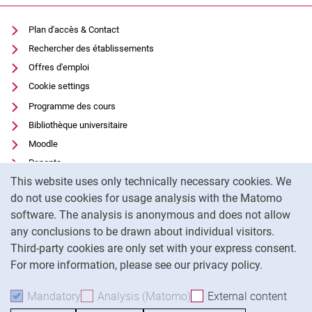
Plan d'accès & Contact
Rechercher des établissements
Offres d'emploi
Cookie settings
Programme des cours
Bibliothèque universitaire
Moodle
Panopto
Cookie Notice
This website uses only technically necessary cookies. We
Protection des données
do not use cookies for usage analysis with the Matomo
Accessibilité
software. The analysis is anonymous and does not allow
Utilisation transparente de l'IA
any conclusions to be drawn about individual visitors.
Mentions légales
Third-party cookies are only set with your express consent.
For more information, please see our privacy policy.
To
Mandatory
Accept mandatory cookies
Analysis (Matomo)
Accept analysis cookies
External content
: Acc