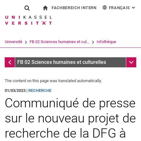
FACHBEREICH INTERN
FRANÇAIS
: AL
Jump directly to: content
Jump directly to: search
Jump directly to: main navi
à la page d'accueil
Show search form
Search term
Pour les employés
Deutsch
English
Español
Search engine
Université
FB 02 Sciences humaines et cul...
Infothèque
Italiano
Search (opens an external link in a ne
Infothèque
Sub n
FB 02 Sciences humaines et culturelles
The content on this page was translated automatically.
01/03/2023 |
RECHERCHE
Communiqué de presse
sur le nouveau projet de
recherche de la DFG à