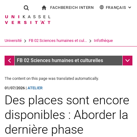
FACHBEREICH INTERN
FRANÇAIS
: AL
Jump directly to: content
Jump directly to: search
Jump directly to: main navi
à la page d'accueil
Show search form
Search term
Pour les employés
Deutsch
English
Español
Search engine
Université
FB 02 Sciences humaines et cul...
Infothèque
Italiano
Search (opens an external link in a ne
Infothèque
Sub n
FB 02 Sciences humaines et culturelles
The content on this page was translated automatically.
01/07/2026 |
ATELIER
Des places sont encore
disponibles : Aborder la
dernière phase