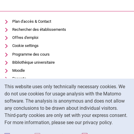
Plan d'accès & Contact
Rechercher des établissements
Offres d'emploi
Cookie settings
Programme des cours
Bibliothèque universitaire
Moodle
Panopto
Cookie Notice
This website uses only technically necessary cookies. We
Protection des données
do not use cookies for usage analysis with the Matomo
Accessibilité
software. The analysis is anonymous and does not allow
Utilisation transparente de l'IA
any conclusions to be drawn about individual visitors.
Mentions légales
Third-party cookies are only set with your express consent.
For more information, please see our privacy policy.
To