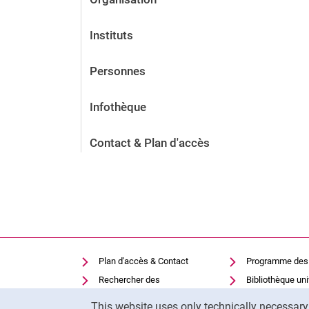
Instituts
Personnes
Infothèque
Contact & Plan d'accès
Plan d'accès & Contact
Programme des
Rechercher des
Bibliothèque uni
établissements
Cookie Notice
Moodle
This website uses only technically necessar