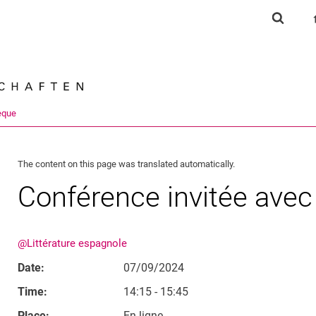
Jump directly to: content
Jump directly to: search
Jump directly to: main navi
Show s
Search e
èque
The content on this page was translated automatically.
Conférence invitée avec
@Littérature espagnole
Date:
07/09/2024
Time:
14:15 - 15:45
Place:
En ligne