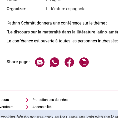
Organizer:
Littérature espagnole
Kathrin Schmitt donnera une conférence sur le thème :
"Le discours sur la maternité dans la littérature latino-amé
La conférence est ouverte à toutes les personnes intéressées
Related Links
Share page via email
Share page via WhatsApp (exter
Share page via Faceboo
Copy page addr
Share page:
 cours
Protection des données
versitaire
Accessibilité
Utilisation transparente de
y cookies. We do not use cookies for usage analysis with the 