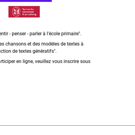
tir - penser - parler à l'école primaire".
des chansons et des modèles de textes à
ction de textes génératifs".
ticiper en ligne, veuillez vous inscrire sous
nal link, opens in a new window)
k (external link, opens in a new window)
ess to clipboard