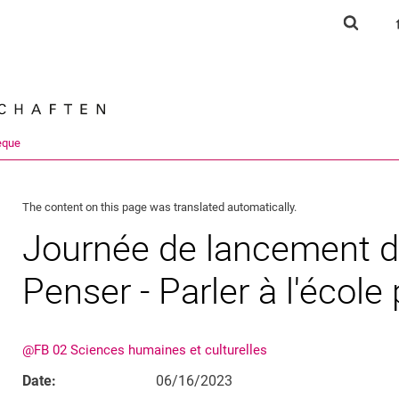
Jump directly to: content
Jump directly to: search
Jump directly to: main navi
Show s
Search e
èque
The content on this page was translated automatically.
Journée de lancement du 
Penser - Parler à l'école 
@FB 02 Sciences humaines et culturelles
Date:
06/16/2023