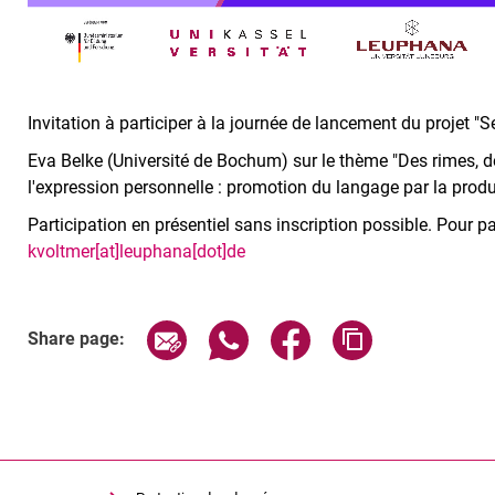
Invitation à participer à la journée de lancement du projet "Sen
Eva Belke (Université de Bochum) sur le thème "Des rimes, 
l'expression personnelle : promotion du langage par la produ
Participation en présentiel sans inscription possible. Pour par
kvoltmer[at]leuphana[dot]de
Related Links
Share page via email
Share page via WhatsApp (exter
Share page via Faceboo
Copy page addr
Share page: