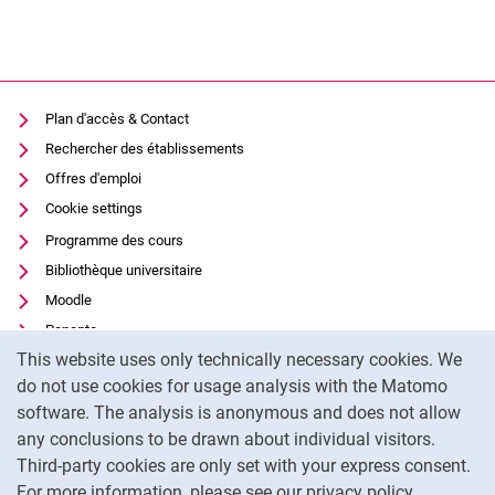
Plan d'accès & Contact
Rechercher des établissements
Offres d'emploi
Cookie settings
Programme des cours
Bibliothèque universitaire
Moodle
Panopto
Cookie Notice
This website uses only technically necessary cookies. We
Protection des données
do not use cookies for usage analysis with the Matomo
Accessibilité
software. The analysis is anonymous and does not allow
Utilisation transparente de l'IA
any conclusions to be drawn about individual visitors.
Mentions légales
Third-party cookies are only set with your express consent.
For more information, please see our privacy policy.