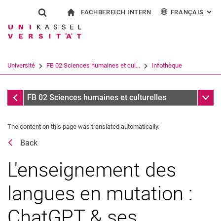
FACHBEREICH INTERN
FRANÇAIS
: AL
Jump directly to: content
Jump directly to: search
Jump directly to: main navi
à la page d'accueil
Show search form
Search term
Pour les employés
Deutsch
English
Español
Search engine
Université
FB 02 Sciences humaines et cul...
Infothèque
Italiano
Search (opens an external link in a ne
Dates
Sub n
FB 02 Sciences humaines et culturelles
The content on this page was translated automatically.
Back
L'enseignement des
langues en mutation :
ChatGPT & ses