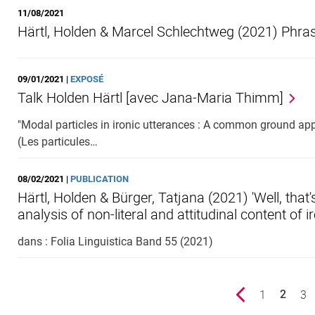
11/08/2021
Härtl, Holden & Marcel Schlechtweg (2021) Phras
09/01/2021 |
EXPOSÉ
Talk Holden Härtl [avec Jana-Maria Thimm]
"Modal particles in ironic utterances : A common ground app
(Les particules…
08/02/2021 |
PUBLICATION
Härtl, Holden & Bürger, Tatjana (2021) 'Well, that's
analysis of non-literal and attitudinal content of 
dans : Folia Linguistica Band 55 (2021)
Previous page
page
1
pa
3
2
()