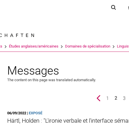
Jump directly to: content
Jump directly to: search
Jump directly to: main navi
Show s
Search e
ts
Études anglaises/américaines
Domaines de spécialisation
Linguis
Messages
The content on this page was translated automatically.
Previous page
page
1
pa
3
2
()
06/09/2022 |
EXPOSÉ
Härtl, Holden : "L'ironie verbale et l'interface sé