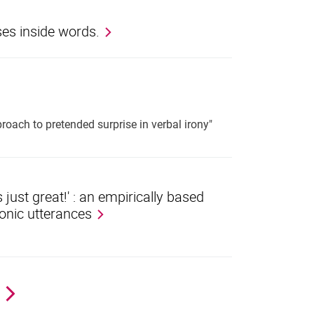
es inside words.
roach to pretended surprise in verbal irony"
 just great!' : an empirically based
ironic utterances
ge
Next page