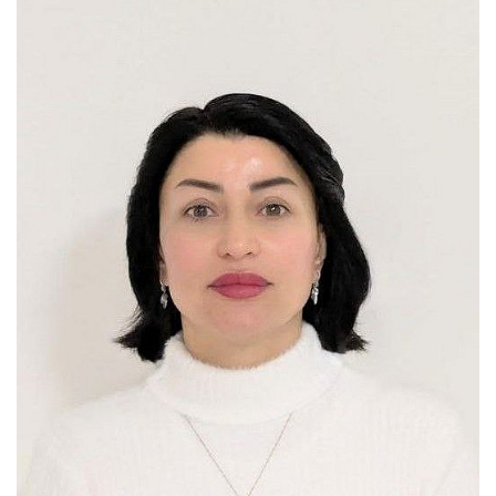
Dr. Daria Gluhareva
Dr. Yulia Edeleva
N.N. (vacant)
Fariba Molanzadeh
Regina Kesting
Julia Thomas
Hristina Damevska-Mitrovikj
Assistants étudiants
Étudiants en doctorat