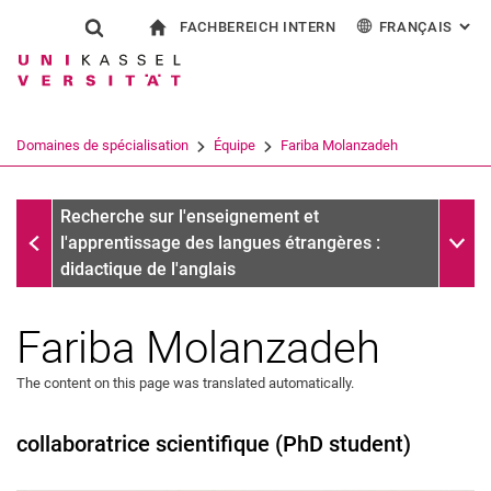
FACHBEREICH INTERN
FRANÇAIS
: AL
Jump directly to: content
Jump directly to: search
Jump directly to: main navi
à la page d'accueil
Show search form
Search term
Pour les employés
Deutsch
English
Español
Search engine
Domaines de spécialisation
Équipe
Fariba Molanzadeh
Italiano
Search (opens an external link in a ne
Équipe
Sub n
Recherche sur l'enseignement et
l'apprentissage des langues étrangères :
didactique de l'anglais
Fariba Molanzadeh
The content on this page was translated automatically.
collaboratrice scientifique (PhD student)