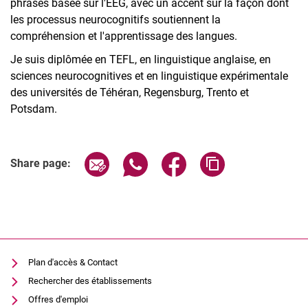
phrases basée sur l'EEG, avec un accent sur la façon dont
les processus neurocognitifs soutiennent la
compréhension et l'apprentissage des langues.
Je suis diplômée en TEFL, en linguistique anglaise, en
sciences neurocognitives et en linguistique expérimentale
des universités de Téhéran, Regensburg, Trento et
Potsdam.
Share page via email
Share page via WhatsApp (extern
Share page via Facebook 
Copy page addres
Share page:
Plan d'accès & Contact
Rechercher des établissements
Offres d'emploi