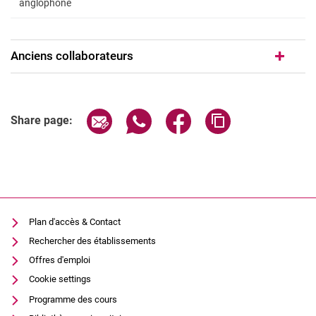
anglophone
Chargée de cours dans le domaine "L
Anciens collaborateurs
Share page via email
Share page via WhatsApp (extern
Share page via Facebook 
Copy page addres
Share page:
Plan d'accès & Contact
Rechercher des établissements
Offres d'emploi
Cookie settings
Programme des cours