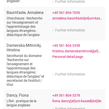
anglaise".
Further Information
for Prof. Dr. Susanne Bach
Responsable de la spécialité "Littératu
Baumfaste
,
Annalena
+49 561 804-7650
annalena.baumfaste[at]uni-kassel[dot]de
Chercheuse : Recherche
sur l'enseignement et
l'apprentissage des
Further Information
langues étrangères :
for Annalena Baumfaste
didactique de l'anglais
Chercheuse : Recherche sur l'enseigne
Damevska-Mitrovikj
,
+49 561 804-3358
Hristina
hristina.damevskamitrovikj[at]uni-kassel[dot]de
Secrétariat du domaine
Personal detail page
"Recherche sur
l'enseignement et
l'apprentissage des
langues étrangères :
Further Information
didactique de l'anglais" et
for Hristina Damevska-Mitrovikj
secrétariat de l'institut |
Secrétariat du domaine "Recherche sur l
IfAA
Dancy
,
Fiona
+49 561 804-3378
fiona.dancy[at]uni-kassel[dot]de
LfbA : pratique de la
langue anglaise
Further Information