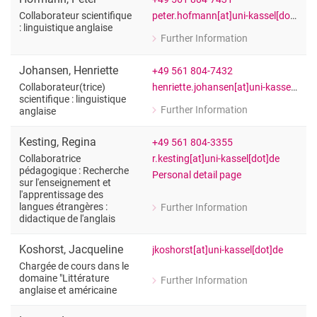
peter.hofmann[at]uni-kassel[dot]de
Collaborateur scientifique
: linguistique anglaise
Further Information
for Peter Hofmann
Collaborateur scientifique : linguistiq
Johansen
,
Henriette
+49 561 804-7432
henriette.johansen[at]uni-kassel[dot]de
Collaborateur(trice)
scientifique : linguistique
Further Information
anglaise
for Henriette Johansen
Collaborateur(trice) scientifique : ling
Kesting
,
Regina
+49 561 804-3355
r.kesting[at]uni-kassel[dot]de
Collaboratrice
pédagogique : Recherche
Personal detail page
sur l'enseignement et
l'apprentissage des
langues étrangères :
Further Information
for Regina Kesting
didactique de l'anglais
Collaboratrice pédagogique : Recherch
Koshorst
,
Jacqueline
jkoshorst[at]uni-kassel[dot]de
Chargée de cours dans le
domaine "Littérature
Further Information
for Jacqueline Koshorst
anglaise et américaine
Chargée de cours dans le domaine "Lit