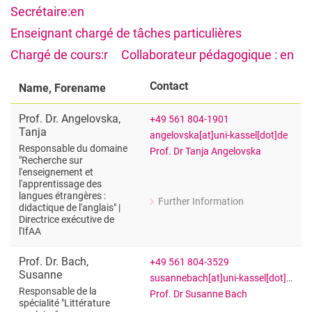
Secrétaire:en
Enseignant chargé de tâches particulières
Chargé de cours:r
Collaborateur pédagogique : en
Contact
Name, Forename
Prof. Dr.
Angelovska
,
+49 561 804-1901
Tanja
angelovska[at]uni-kassel[dot]de
Responsable du domaine
Prof. Dr Tanja Angelovska
"Recherche sur
l'enseignement et
l'apprentissage des
langues étrangères :
Further Information
didactique de l'anglais" |
for Prof. Dr. Tanja Angelovska
Directrice exécutive de
Responsable du domaine "Recherche sur 
l'IfAA
Prof. Dr.
Bach
,
+49 561 804-3529
Susanne
susannebach[at]uni-kassel[dot]de
Responsable de la
Prof. Dr Susanne Bach
spécialité "Littérature