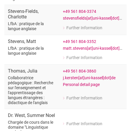
for Dr. Murat Sezi
Collaborateur scientifique : études litt
Stevens-Fields
,
+49 561 804-3374
Charlotte
stevensfields[at]uni-kassel[dot]de
LfbA : pratique de la
Further Information
langue anglaise
for Charlotte Stevens-Fields
LfbA : pratique de la langue anglaise
Stevens
,
Matt
+49 561 804-3352
matt.stevens[at]uni-kassel[dot]de
LfbA : pratique de la
langue anglaise
Further Information
for Matt Stevens
LfbA : pratique de la langue anglaise
Thomas
,
Julia
+49 561 804-3860
j.kersten[at]uni-kassel[dot]de
Collaboratrice
pédagogique : Recherche
Personal detail page
sur l'enseignement et
l'apprentissage des
langues étrangères :
Further Information
for Julia Thomas
didactique de l'anglais
Collaboratrice pédagogique : Recherch
Dr.
West
,
Summer Noel
Chargée de cours dans le
Further Information
for Dr. Summer Noel West
domaine "Linguistique