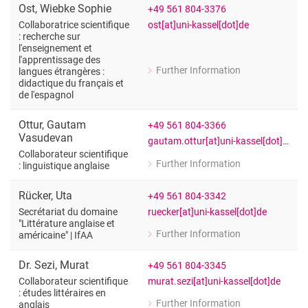
Ost
,
Wiebke Sophie
+49 561 804-3376
ost[at]uni-kassel[dot]de
Collaboratrice scientifique
: recherche sur
l'enseignement et
l'apprentissage des
Further Information
langues étrangères :
for Wiebke Sophie Ost
didactique du français et
Collaboratrice scientifique : recherch
de l'espagnol
Ottur
,
Gautam
+49 561 804-3366
Vasudevan
gautam.ottur[at]uni-kassel[dot]de
Collaborateur scientifique
Further Information
: linguistique anglaise
for Gautam Vasudevan Ottur
Collaborateur scientifique : linguistiq
Rücker
,
Uta
+49 561 804-3342
ruecker[at]uni-kassel[dot]de
Secrétariat du domaine
"Littérature anglaise et
Further Information
américaine" | IfAA
for Uta Rücker
Secrétariat du domaine "Littérature an
Dr.
Sezi
,
Murat
+49 561 804-3345
murat.sezi[at]uni-kassel[dot]de
Collaborateur scientifique
: études littéraires en
Further Information
anglais