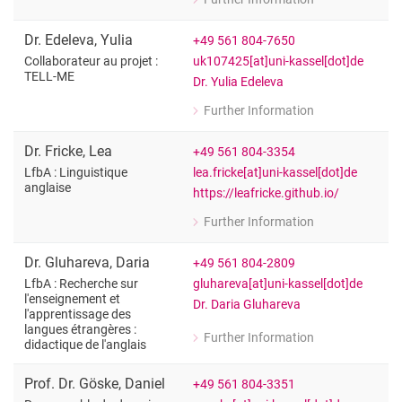
for Fiona Dancy
LfbA : pratique de la langue anglaise
Dr.
Edeleva
,
Yulia
+49 561 804-7650
uk107425[at]uni-kassel[dot]de
Collaborateur au projet :
TELL-ME
Dr. Yulia Edeleva
Further Information
for Dr. Yulia Edeleva
Collaborateur au projet : TELL-ME
Dr.
Fricke
,
Lea
+49 561 804-3354
lea.fricke[at]uni-kassel[dot]de
LfbA : Linguistique
anglaise
https://leafricke.github.io/
Further Information
for Dr. Lea Fricke
LfbA : Linguistique anglaise
Dr.
Gluhareva
,
Daria
+49 561 804-2809
gluhareva[at]uni-kassel[dot]de
LfbA : Recherche sur
l'enseignement et
Dr. Daria Gluhareva
l'apprentissage des
langues étrangères :
Further Information
didactique de l'anglais
for Dr. Daria Gluhareva
LfbA : Recherche sur l'enseignement et
Prof. Dr.
Göske
,
Daniel
+49 561 804-3351