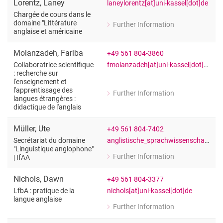
Lorentz
,
Laney
laneylorentz[at]uni-kassel[dot]de
Chargée de cours dans le
domaine "Littérature
Further Information
for Laney Lorentz
anglaise et américaine
Chargée de cours dans le domaine "Lit
Molanzadeh
,
Fariba
+49 561 804-3860
fmolanzadeh[at]uni-kassel[dot]de
Collaboratrice scientifique
: recherche sur
l'enseignement et
l'apprentissage des
Further Information
for Fariba Molanzadeh
langues étrangères :
didactique de l'anglais
Collaboratrice scientifique : recherch
Müller
,
Ute
+49 561 804-7402
anglistische_sprachwissenschaft_sekretariat[at]uni-kassel[dot]de
Secrétariat du domaine
"Linguistique anglophone"
Further Information
| IfAA
for Ute Müller
Secrétariat du domaine "Linguistique 
Nichols
,
Dawn
+49 561 804-3377
nichols[at]uni-kassel[dot]de
LfbA : pratique de la
langue anglaise
Further Information
for Dawn Nichols
LfbA : pratique de la langue anglaise