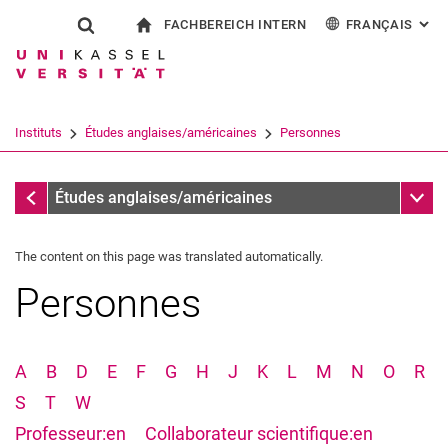
FACHBEREICH INTERN
FRANÇAIS
: AL
Jump directly to: content
Jump directly to: search
Jump directly to: main navi
à la page d'accueil
Show search form
Search term
Pour les employés
Deutsch
English
Español
Search engine
Instituts
Études anglaises/américaines
Personnes
Italiano
Search (opens an external link in a ne
Instituts
Sub n
Études anglaises/américaines
The content on this page was translated automatically.
Personnes
A
B
D
E
F
G
H
J
K
L
M
N
O
R
S
T
W
Professeur:en
Collaborateur scientifique:en