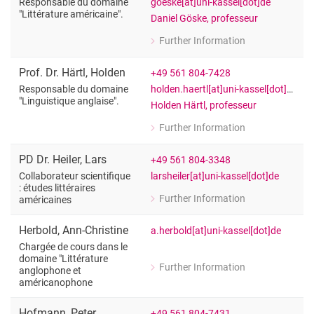
goeske[at]uni-kassel[dot]de
Responsable du domaine
"Littérature américaine".
Daniel Göske, professeur
Further Information
for Prof. Dr. Daniel Göske
Responsable du domaine "Littérature 
Prof. Dr.
Härtl
,
Holden
+49 561 804-7428
holden.haertl[at]uni-kassel[dot]de
Responsable du domaine
"Linguistique anglaise".
Holden Härtl, professeur
Further Information
for Prof. Dr. Holden Härtl
Responsable du domaine "Linguistique
PD Dr.
Heiler
,
Lars
+49 561 804-3348
larsheiler[at]uni-kassel[dot]de
Collaborateur scientifique
: études littéraires
Further Information
américaines
for PD Dr. Lars Heiler
Collaborateur scientifique : études lit
Herbold
,
Ann-Christine
a.herbold[at]uni-kassel[dot]de
Chargée de cours dans le
domaine "Littérature
Further Information
anglophone et
for Ann-Christine Herbold
américanophone
Chargée de cours dans le domaine "L
Hofmann
,
Peter
+49 561 804-7431