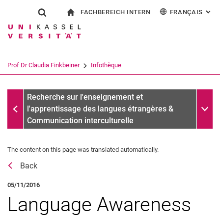
FACHBEREICH INTERN
FRANÇAIS
: AL
Jump directly to: content
Jump directly to: search
Jump directly to: main navi
à la page d'accueil
Show search form
Search term
Pour les employés
Deutsch
English
Español
Search engine
Prof Dr Claudia Finkbeiner
Infothèque
Italiano
Search (opens an external link in a ne
Messages d'archives
Sub n
Recherche sur l'enseignement et
l'apprentissage des langues étrangères &
Communication interculturelle
The content on this page was translated automatically.
Récompenses
Back
Vita
Recherche
05/11/2016
Publications
Language Awareness
Affiliations, comités & Activités externes des commissions