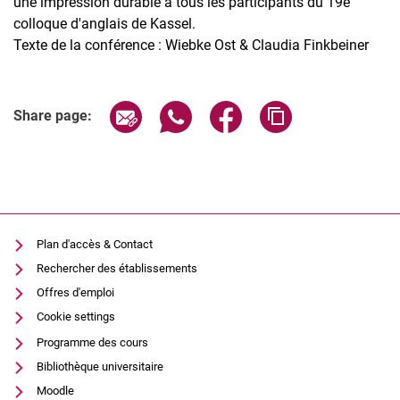
une impression durable à tous les participants du 19e
colloque d'anglais de Kassel.
Texte de la conférence : Wiebke Ost & Claudia Finkbeiner
Share page via email
Share page via WhatsApp (extern
Share page via Facebook 
Copy page addres
Share page:
Plan d'accès & Contact
Rechercher des établissements
Offres d'emploi
Cookie settings
Programme des cours
Bibliothèque universitaire
Moodle