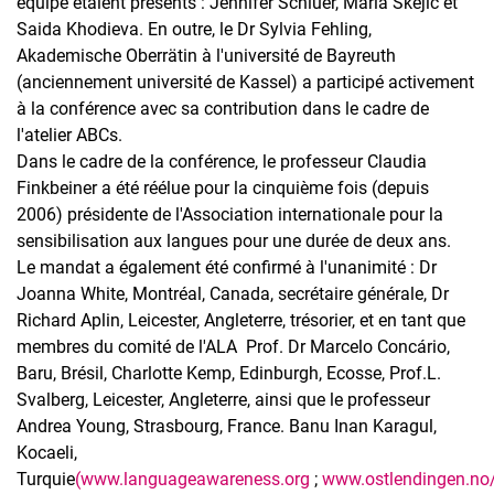
équipe étaient présents : Jennifer Schluer, Maria Skejic et
Saida Khodieva. En outre, le Dr Sylvia Fehling,
Akademische Oberrätin à l'université de Bayreuth
(anciennement université de Kassel) a participé activement
à la conférence avec sa contribution dans le cadre de
l'atelier ABCs.
Dans le cadre de la conférence, le professeur Claudia
Finkbeiner a été réélue pour la cinquième fois (depuis
2006) présidente de l'Association internationale pour la
sensibilisation aux langues pour une durée de deux ans.
Le mandat a également été confirmé à l'unanimité : Dr
Joanna White, Montréal, Canada, secrétaire générale, Dr
Richard Aplin, Leicester, Angleterre, trésorier, et en tant que
membres du comité de l'ALA Prof. Dr Marcelo Concário,
Baru, Brésil, Charlotte Kemp, Edinburgh, Ecosse, Prof.L.
Svalberg, Leicester, Angleterre, ainsi que le professeur
Andrea Young, Strasbourg, France. Banu Inan Karagul,
Kocaeli,
Turquie
(www.languageawareness.org
;
www.ostlendingen.no