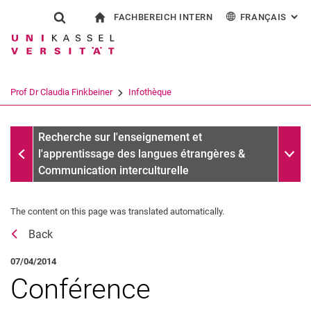
FACHBEREICH INTERN
FRANÇAIS
: AL
Jump directly to: content
Jump directly to: search
Jump directly to: main navi
à la page d'accueil
Show search form
Search term
Pour les employés
Deutsch
English
Español
Search engine
Prof Dr Claudia Finkbeiner
Infothèque
Italiano
Search (opens an external link in a ne
Messages d'archives
Sub n
Recherche sur l'enseignement et
l'apprentissage des langues étrangères &
Communication interculturelle
The content on this page was translated automatically.
Récompenses
Back
Vita
Recherche
07/04/2014
Publications
Conférence
Affiliations, comités & Activités externes des commissions