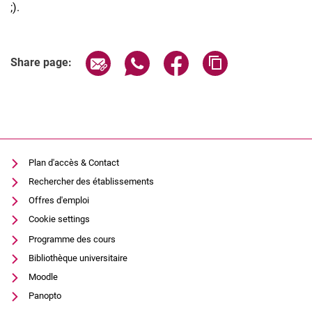
;).
Share page via email
Share page via WhatsApp (extern
Share page via Facebook 
Copy page addres
Share page:
Plan d'accès & Contact
Rechercher des établissements
Offres d'emploi
Cookie settings
Programme des cours
Bibliothèque universitaire
Moodle
Panopto