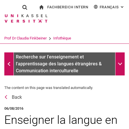
FACHBEREICH INTERN
FRANÇAIS
: AL
Jump directly to: content
Jump directly to: search
Jump directly to: main navi
à la page d'accueil
Show search form
Search term
Pour les employés
Deutsch
English
Español
Search engine
Prof Dr Claudia Finkbeiner
Infothèque
Italiano
Search (opens an external link in a ne
Messages d'archives
Sub n
Recherche sur l'enseignement et
l'apprentissage des langues étrangères &
Communication interculturelle
The content on this page was translated automatically.
Récompenses
Back
Vita
Recherche
06/08/2016
Publications
Enseigner la langue en
Affiliations, comités & Activités externes des commissions