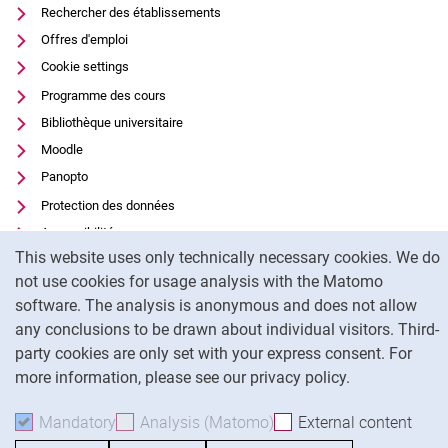
Rechercher des établissements
Offres d'emploi
Cookie settings
Programme des cours
Bibliothèque universitaire
Moodle
Panopto
Protection des données
Accessibilité
Cookie Notice
This website uses only technically necessary cookies. We do
Utilisation transparente de l'IA
not use cookies for usage analysis with the Matomo
Mentions légales
software. The analysis is anonymous and does not allow
any conclusions to be drawn about individual visitors. Third-
To
party cookies are only set with your express consent. For
more information, please see our privacy policy.
Mandatory
Accept mandatory cookies
Analysis (Matomo)
Accept analysis cookies
External content
: Acc