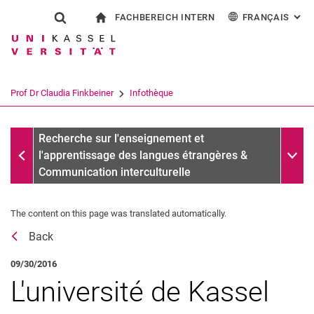
FACHBEREICH INTERN
FRANÇAIS
: AL
Jump directly to: content
Jump directly to: search
Jump directly to: main navi
à la page d'accueil
Show search form
Search term
Pour les employés
Deutsch
English
Español
Search engine
Prof Dr Claudia Finkbeiner
Infothèque
Italiano
Search (opens an external link in a ne
Messages d'archives
Sub n
Recherche sur l'enseignement et
l'apprentissage des langues étrangères &
Communication interculturelle
The content on this page was translated automatically.
Récompenses
Back
Vita
Recherche
09/30/2016
Publications
L'université de Kassel
Affiliations, comités & Activités externes des commissions