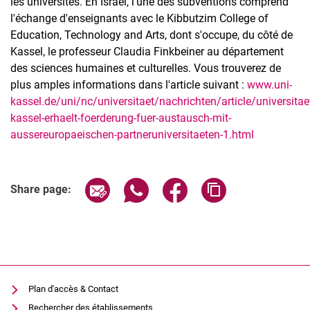
les universités. En Israël, l'une des subventions comprend
l'échange d'enseignants avec le Kibbutzim College of
Education, Technology and Arts, dont s'occupe, du côté de
Kassel, le professeur Claudia Finkbeiner au département
des sciences humaines et culturelles. Vous trouverez de
plus amples informations dans l'article suivant :
www.uni-
kassel.de/uni/nc/universitaet/nachrichten/article/universitae
kassel-erhaelt-foerderung-fuer-austausch-mit-
aussereuropaeischen-partneruniversitaeten-1.html
Share page via email
Share page via WhatsApp (extern
Share page via Facebook 
Copy page addres
Share page:
Plan d'accès & Contact
Rechercher des établissements