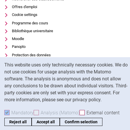
Offres d'emploi
Cookie settings
Programme des cours
Bibliothèque universitaire
Moodle
Panopto
Protection des données
Cookie Notice
Accessibilité
This website uses only technically necessary cookies. We do
Utilisation transparente de l'IA
not use cookies for usage analysis with the Matomo
software. The analysis is anonymous and does not allow
Mentions légales
any conclusions to be drawn about individual visitors. Third-
party cookies are only set with your express consent. For
To
more information, please see our privacy policy.
Mandatory
Accept mandatory cookies
Analysis (Matomo)
Accept analysis cookies
External content
: Acc
Reject all
Accept all
Confirm selection