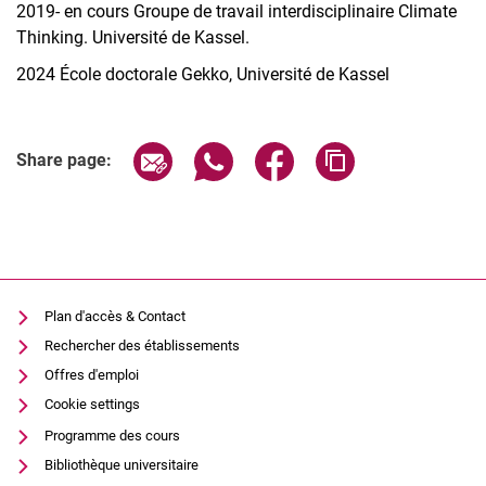
Thèses en cours
2019- en cours Groupe de travail interdisciplinaire Climate
Nicole Kasper, M.A.
Thinking. Université de Kassel.
Dr. Christina Liemann
2024 École doctorale Gekko, Université de Kassel
Christine Riess, M.A.
Share page via email
Share page via WhatsApp (extern
Share page via Facebook 
Copy page addres
Share page:
Plan d'accès & Contact
Rechercher des établissements
Offres d'emploi
Cookie settings
Programme des cours
Bibliothèque universitaire