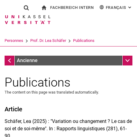
FACHBEREICH INTERN
FRANÇAIS
: AL
Jump directly to: content
Jump directly to: search
Jump directly to: main navi
à la page d'accueil
Show search form
Search term
Pour les employés
Deutsch
English
Español
Search engine
Personnes
Prof. Dr. Lea Schäfer
Publications
Italiano
Search (opens an external link in a ne
Prof. Dr. Lea Schäfer
Sub n
Ancienne
Publications
The content on this page was translated automatically.
Article
Schäfer, Lea (2025) : "Variation ou changement ? Le cas de
Curriculum Vitae
soi et de soi-même". In : Rapports linguistiques (281), 61-
90.
Axes de recherche et projets