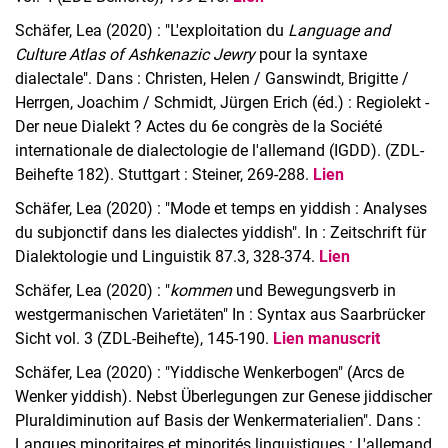
Schäfer, Lea (2020) : "L'exploitation du
Language and
Culture Atlas of Ashkenazic Jewry
pour la syntaxe
dialectale". Dans : Christen, Helen / Ganswindt, Brigitte /
Herrgen, Joachim / Schmidt, Jürgen Erich (éd.) : Regiolekt -
Der neue Dialekt ? Actes du 6e congrès de la Société
internationale de dialectologie de l'allemand (IGDD). (ZDL-
Beihefte 182). Stuttgart : Steiner, 269-288.
Lien
Schäfer, Lea (2020) : "Mode et temps en yiddish : Analyses
du subjonctif dans les dialectes yiddish". In : Zeitschrift für
Dialektologie und Linguistik 87.3, 328-374.
Lien
Schäfer, Lea (2020) : "
kommen
und Bewegungsverb in
westgermanischen Varietäten" In : Syntax aus Saarbrücker
Sicht vol. 3 (ZDL-Beihefte), 145-190.
Lien manuscrit
Schäfer, Lea (2020) : "Yiddische Wenkerbogen" (Arcs de
Wenker yiddish). Nebst Überlegungen zur Genese jiddischer
Pluraldiminution auf Basis der Wenkermaterialien". Dans :
Langues minoritaires et minorités linguistiques : L'allemand