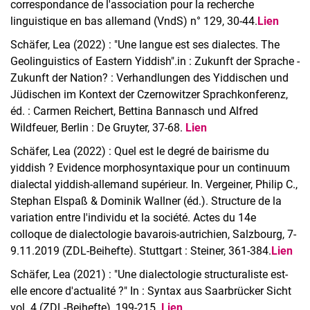
correspondance de l'association pour la recherche
linguistique en bas allemand (VndS) n° 129, 30-44.
Lien
Schäfer, Lea (2022) : "Une langue est ses dialectes. The
Geolinguistics of Eastern Yiddish".in : Zukunft der Sprache -
Zukunft der Nation? : Verhandlungen des Yiddischen und
Jüdischen im Kontext der Czernowitzer Sprachkonferenz,
éd. : Carmen Reichert, Bettina Bannasch und Alfred
Wildfeuer, Berlin : De Gruyter, 37-68.
Lien
Schäfer, Lea (2022) : Quel est le degré de bairisme du
yiddish ? Evidence morphosyntaxique pour un continuum
dialectal yiddish-allemand supérieur. In. Vergeiner, Philip C.,
Stephan Elspaß & Dominik Wallner (éd.). Structure de la
variation entre l'individu et la société. Actes du 14e
colloque de dialectologie bavarois-autrichien, Salzbourg, 7-
9.11.2019 (ZDL-Beihefte). Stuttgart : Steiner, 361-384.
Lien
Schäfer, Lea (2021) : "Une dialectologie structuraliste est-
elle encore d'actualité ?" In : Syntax aus Saarbrücker Sicht
vol. 4 (ZDL-Beihefte), 199-215.
Lien