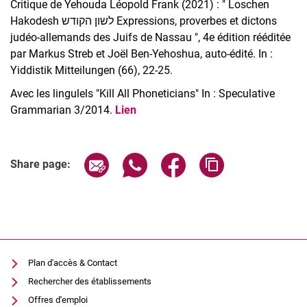
Critique de Yehouda Léopold Frank (2021) : " Loschen
Hakodesh לשון הקודש Expressions, proverbes et dictons
judéo-allemands des Juifs de Nassau ", 4e édition rééditée
par Markus Streb et Joël Ben-Yehoshua, auto-édité. In :
Yiddistik Mitteilungen (66), 22-25.
Avec les lingulels "Kill All Phoneticians" In : Speculative
Grammarian 3/2014.
Lien
Share page via email
Share page via WhatsApp (extern
Share page via Facebook 
Copy page addres
Share page:
Plan d'accès & Contact
Rechercher des établissements
Offres d'emploi