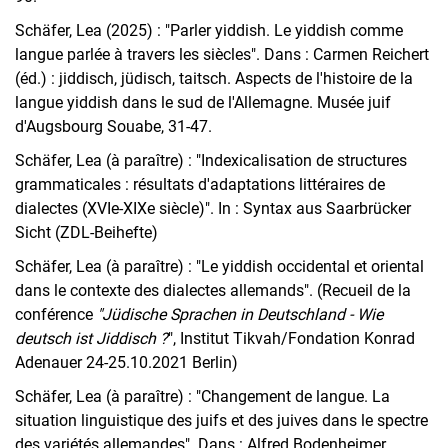
Cours
Schäfer, Lea (2025) : "Parler yiddish. Le yiddish comme
langue parlée à travers les siècles". Dans : Carmen Reichert
Publications
(éd.) : jiddisch, jüdisch, taitsch. Aspects de l'histoire de la
langue yiddish dans le sud de l'Allemagne. Musée juif
d'Augsbourg Souabe, 31-47.
Schäfer, Lea (à paraître) : "Indexicalisation de structures
grammaticales : résultats d'adaptations littéraires de
dialectes (XVIe-XIXe siècle)". In : Syntax aus Saarbrücker
Sicht (ZDL-Beihefte)
Schäfer, Lea (à paraître) : "Le yiddish occidental et oriental
dans le contexte des dialectes allemands". (Recueil de la
conférence
"Jüdische Sprachen in Deutschland - Wie
deutsch ist Jiddisch ?
", Institut Tikvah/Fondation Konrad
Adenauer 24-25.10.2021 Berlin)
Schäfer, Lea (à paraître) : "Changement de langue. La
situation linguistique des juifs et des juives dans le spectre
des variétés allemandes". Dans : Alfred Bodenheimer,