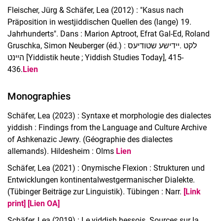
Fleischer, Jürg & Schäfer, Lea (2012) : "Kasus nach
Präposition in westjiddischen Quellen des (lange) 19.
Jahrhunderts". Dans : Marion Aptroot, Efrat Gal-Ed, Roland
Gruschka, Simon Neuberger (éd.) : לקט .יידישע שטודיעס
היינט [Yiddistik heute ; Yiddish Studies Today], 415-
436.
Lien
Monographies
Schäfer, Lea (2023) : Syntaxe et morphologie des dialectes
yiddish : Findings from the Language and Culture Archive
of Ashkenazic Jewry. (Géographie des dialectes
allemands). Hildesheim : Olms
Lien
Schäfer, Lea (2021) : Onymische Flexion : Strukturen und
Entwicklungen kontinentalwestgermanischer Dialekte.
(Tübinger Beiträge zur Linguistik). Tübingen : Narr.
[Link
print]
[Lien OA]
Schäfer, Lea (2019) : Le yiddish hessois. Sources sur la