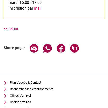
mardi 16.00 - 17.00
inscription par
mail
<< retour
Share page via email
Share page via WhatsApp (extern
Share page via Facebook 
Copy page addres
Share page:
Plan d'accès & Contact
Rechercher des établissements
Offres d'emploi
Cookie settings