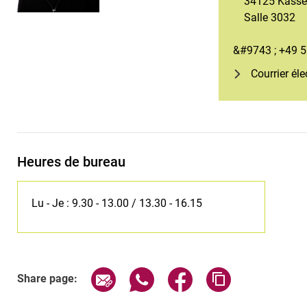
34125 Kasse
Salle 3032
&#9743 ; +49 
Courrier él
Heures de bureau
Lu - Je : 9.30 - 13.00 / 13.30 - 16.15
Share page via email
Share page via WhatsApp (exter
Share page via Faceboo
Copy page addr
Share page: