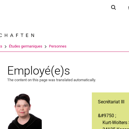
Jump directly to: content
Jump directly to: search
Jump directly to: main navi
Show s
Search e
ts
Études germaniques
Personnes
Employé(e)s
The content on this page was translated automatically.
Secrétariat III
&#9750 ;
Kurt-Wolters S