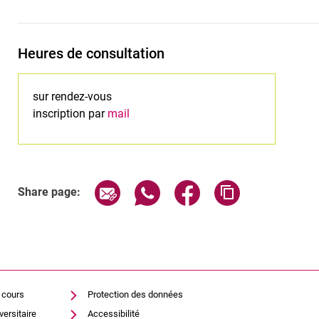
Heures de consultation
sur rendez-vous
inscription par
mail
Share page via email
Share page via WhatsApp (exter
Share page via Faceboo
Copy page addr
Share page:
 cours
Protection des données
versitaire
Accessibilité