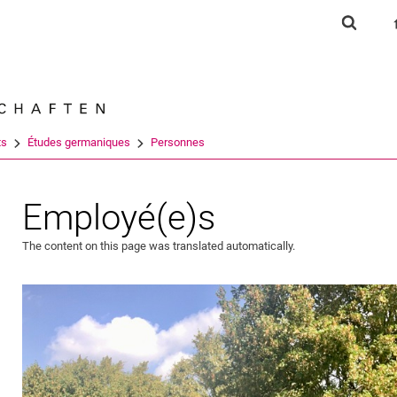
Jump directly to: content
Jump directly to: search
Jump directly to: main navi
Show s
Search e
ts
Études germaniques
Personnes
Employé(e)s
The content on this page was translated automatically.