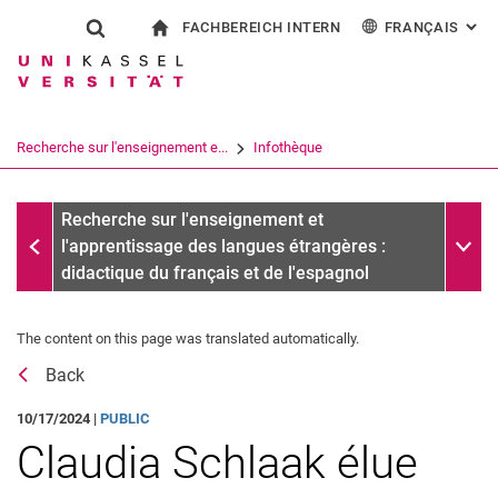
FACHBEREICH INTERN
FRANÇAIS
: AL
Jump directly to: content
Jump directly to: search
Jump directly to: main navi
à la page d'accueil
Show search form
Search term
Pour les employés
Deutsch
English
Español
Search engine
Recherche sur l'enseignement e...
Infothèque
Italiano
Search (opens an external link in a ne
Messages
Sub n
Recherche sur l'enseignement et
l'apprentissage des langues étrangères :
didactique du français et de l'espagnol
The content on this page was translated automatically.
Back
10/17/2024 |
PUBLIC
Claudia Schlaak élue