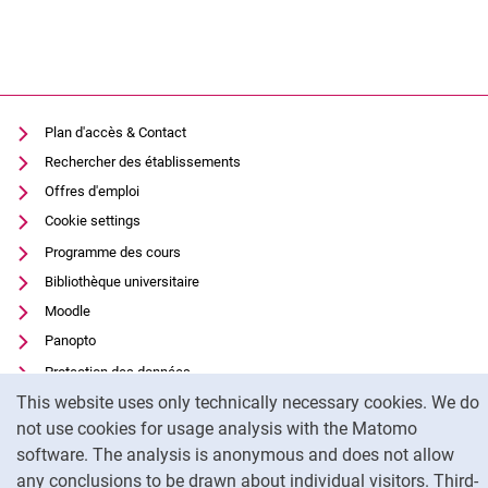
Plan d'accès & Contact
Rechercher des établissements
Offres d'emploi
Cookie settings
Programme des cours
Bibliothèque universitaire
Moodle
Panopto
Protection des données
Cookie Notice
This website uses only technically necessary cookies. We do
Accessibilité
not use cookies for usage analysis with the Matomo
Utilisation transparente de l'IA
software. The analysis is anonymous and does not allow
Mentions légales
any conclusions to be drawn about individual visitors. Third-