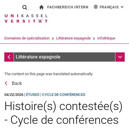
FACHBEREICH INTERN
FRANÇAIS
: AL
Jump directly to: content
Jump directly to: search
Jump directly to: main navi
à la page d'accueil
Show search form
Search term
Pour les employés
Deutsch
English
Español
Search engine
Domaines de spécialisation
Littérature espagnole
Infothèque
Italiano
Search (opens an external link in a ne
Messages
Sub n
Littérature espagnole
The content on this page was translated automatically.
Back
04/22/2026 |
ÉTUDES
|
CYCLE DE CONFÉRENCES
Histoire(s) contestée(s)
- Cycle de conférences