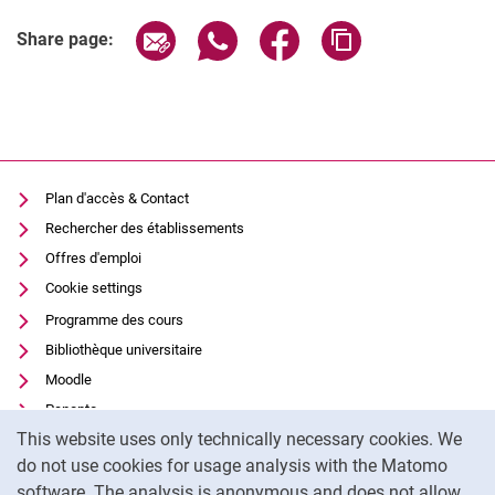
Share page via email
Share page via WhatsApp (extern
Share page via Facebook 
Copy page addres
Share page:
Plan d'accès & Contact
Rechercher des établissements
Offres d'emploi
Cookie settings
Programme des cours
Bibliothèque universitaire
Moodle
Panopto
Cookie Notice
This website uses only technically necessary cookies. We
Protection des données
do not use cookies for usage analysis with the Matomo
Accessibilité
software. The analysis is anonymous and does not allow