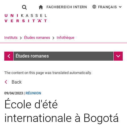
FACHBEREICH INTERN
FRANÇAIS
: AL
Jump directly to: content
Jump directly to: search
Jump directly to: main navi
à la page d'accueil
Show search form
Search term
Pour les employés
Deutsch
English
Español
Search engine
Instituts
Études romanes
Infothèque
Italiano
Search (opens an external link in a ne
Messages
Sub n
Études romanes
The content on this page was translated automatically.
Back
09/04/2023 |
RÉUNION
École d'été
internationale à Bogotá