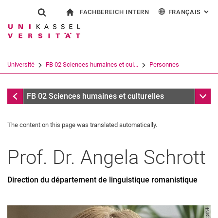
FACHBEREICH INTERN
FRANÇAIS
: AL
Jump directly to: content
Jump directly to: search
Jump directly to: main navi
à la page d'accueil
Show search form
Search term
Pour les employés
Deutsch
English
Español
Search engine
Université
FB 02 Sciences humaines et cul...
Personnes
Italiano
Search (opens an external link in a ne
Personnes
Sub n
FB 02 Sciences humaines et culturelles
The content on this page was translated automatically.
Prof. Dr.
Angela
Schrott
Direction du département de linguistique romanistique