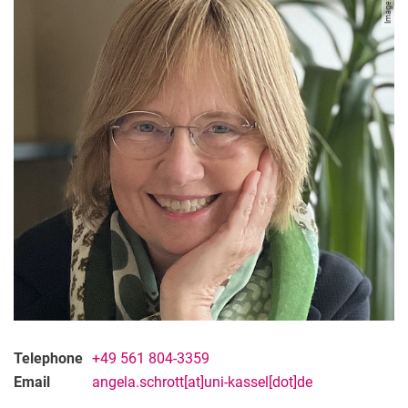
Image: privé
Telephone
+49 561 804-3359
Email
angela.schrott[at]uni-kassel[dot]de