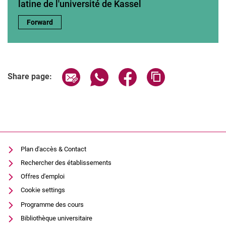
latine de l'université de Kassel
Membre du centre de recherche sur l'Amérique latine de l'unive
Forward
Share page via email
Share page via WhatsApp (extern
Share page via Facebook 
Copy page addres
Share page:
Plan d'accès & Contact
Rechercher des établissements
Offres d'emploi
Cookie settings
Programme des cours
Bibliothèque universitaire