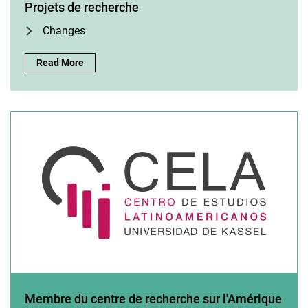
Projets de recherche
Changes
Projets de recherche:
Read More
Membre du centre de recherche sur l'Amérique