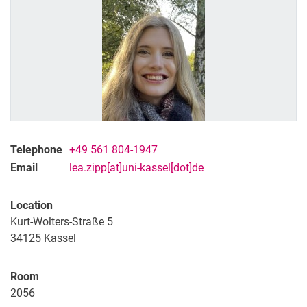
Telephone
+49 561 804-1947
Email
lea.zipp[at]uni-kassel[dot]de
Location
Kurt-Wolters-Straße 5
34125
Kassel
Room
2056