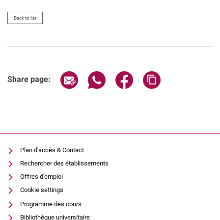
Back to list
Share page via email
Share page via WhatsApp (extern
Share page via Facebook 
Copy page addres
Share page:
Plan d'accès & Contact
Rechercher des établissements
Offres d'emploi
Cookie settings
Programme des cours
Bibliothèque universitaire