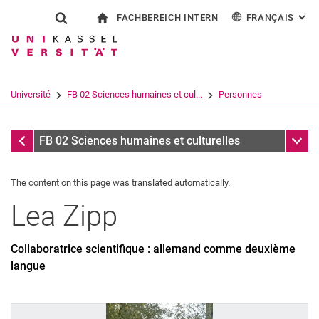
FACHBEREICH INTERN
FRANÇAIS
: AL
Jump directly to: content
Jump directly to: search
Jump directly to: main navi
à la page d'accueil
Show search form
Search term
Pour les employés
Deutsch
English
Español
Search engine
Université
FB 02 Sciences humaines et cul...
Personnes
Italiano
Search (opens an external link in a ne
Personnes
Sub n
FB 02 Sciences humaines et culturelles
The content on this page was translated automatically.
Lea
Zipp
Collaboratrice scientifique : allemand comme deuxième
langue