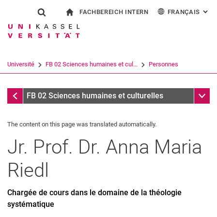
FACHBEREICH INTERN
FRANÇAIS
: AL
Jump directly to: content
Jump directly to: search
Jump directly to: main navi
à la page d'accueil
Show search form
Search term
Pour les employés
Deutsch
English
Español
Search engine
Université
FB 02 Sciences humaines et cul...
Personnes
Italiano
Search (opens an external link in a ne
Personnes
Sub n
FB 02 Sciences humaines et culturelles
The content on this page was translated automatically.
Jr. Prof. Dr.
Anna Maria
Riedl
Chargée de cours dans le domaine de la théologie
systématique