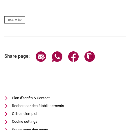
Back to list
Share page via email
Share page via WhatsApp (extern
Share page via Facebook 
Copy page addres
Share page:
Plan d'accès & Contact
Rechercher des établissements
Offres d'emploi
Cookie settings
Programme des cours