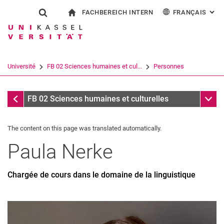
FACHBEREICH INTERN
FRANÇAIS
: AL
Jump directly to: content
Jump directly to: search
Jump directly to: main navi
à la page d'accueil
Show search form
Search term
Pour les employés
Deutsch
English
Español
Search engine
Université
FB 02 Sciences humaines et cul...
Personnes
Italiano
Search (opens an external link in a ne
Personnes
Sub n
FB 02 Sciences humaines et culturelles
The content on this page was translated automatically.
Paula
Nerke
Chargée de cours dans le domaine de la linguistique