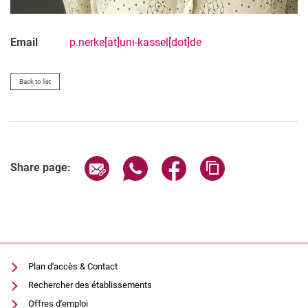
Email
p.nerke[at]uni-kassel[dot]de
Back to list
Share page via email
Share page via WhatsApp (extern
Share page via Facebook 
Copy page addres
Share page:
Plan d'accès & Contact
Rechercher des établissements
Offres d'emploi