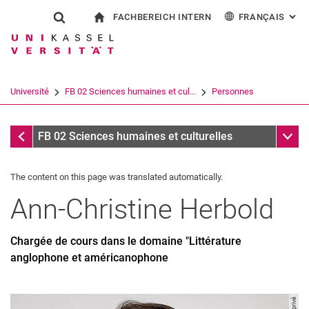
FACHBEREICH INTERN
FRANÇAIS
: AL
Jump directly to: content
Jump directly to: search
Jump directly to: main navi
à la page d'accueil
Show search form
Search term
Pour les employés
Deutsch
English
Español
Search engine
Université
FB 02 Sciences humaines et cul...
Personnes
Italiano
Search (opens an external link in a ne
Personnes
Sub n
FB 02 Sciences humaines et culturelles
The content on this page was translated automatically.
Ann-Christine
Herbold
Chargée de cours dans le domaine "Littérature
anglophone et américanophone