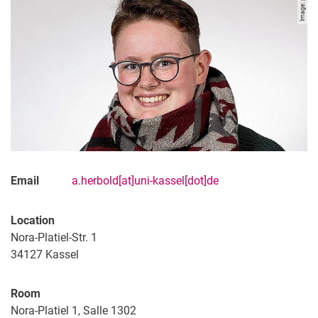
Image: privé
Email
a.herbold[at]uni-kassel[dot]de
Location
Nora-Platiel-Str. 1
34127
Kassel
Room
Nora-Platiel 1, Salle 1302