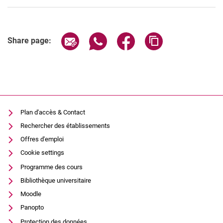
Share page via email
Share page via WhatsApp (extern
Share page via Facebook 
Copy page addres
Share page:
Plan d'accès & Contact
Rechercher des établissements
Offres d'emploi
Cookie settings
Programme des cours
Bibliothèque universitaire
Moodle
Panopto
Protection des données