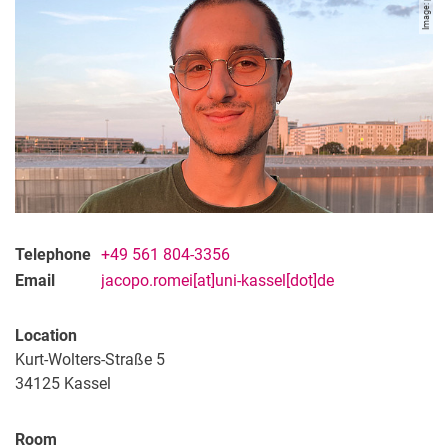
Image: privé
Telephone
+49 561 804-3356
Email
jacopo.romei[at]uni-kassel[dot]de
Location
Kurt-Wolters-Straße 5
34125
Kassel
Room