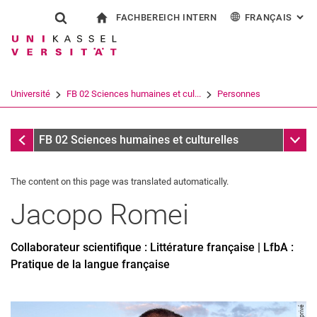
FACHBEREICH INTERN
FRANÇAIS
: AL
Jump directly to: content
Jump directly to: search
Jump directly to: main navi
à la page d'accueil
Show search form
Search term
Pour les employés
Deutsch
English
Español
Search engine
Université
FB 02 Sciences humaines et cul...
Personnes
Italiano
Search (opens an external link in a ne
Personnes
Sub n
FB 02 Sciences humaines et culturelles
The content on this page was translated automatically.
Jacopo
Romei
Collaborateur scientifique : Littérature française | LfbA :
Pratique de la langue française