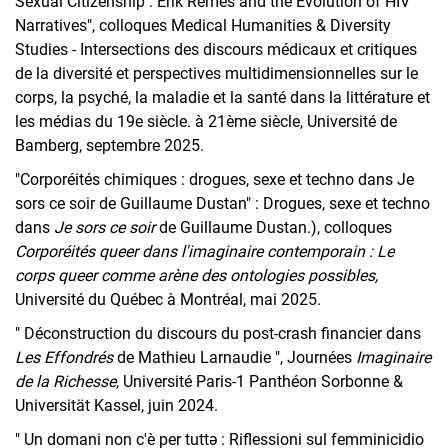
Sexual Citizenship : Érik Rémès and the Evolution of HIV
Narratives", colloques Medical Humanities & Diversity
Studies - Intersections des discours médicaux et critiques
de la diversité et perspectives multidimensionnelles sur le
corps, la psyché, la maladie et la santé dans la littérature et
les médias du 19e siècle. à 21ème siècle, Université de
Bamberg, septembre 2025.
"Corporéités chimiques : drogues, sexe et techno dans Je
sors ce soir de Guillaume Dustan" : Drogues, sexe et techno
dans
Je sors ce soir
de Guillaume Dustan.), colloques
Corporéités queer dans l'imaginaire contemporain : Le
corps queer comme arène des ontologies possibles,
Université du Québec à Montréal, mai 2025.
" Déconstruction du discours du post-crash financier dans
Les Effondrés
de Mathieu Larnaudie ", Journées
Imaginaire
de la Richesse
, Université Paris-1 Panthéon Sorbonne &
Universität Kassel, juin 2024.
" Un domani non c'è per tuttə : Riflessioni sul femminicidio