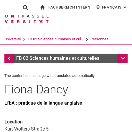
FACHBEREICH INTERN
FRANÇAIS
: AL
Jump directly to: content
Jump directly to: search
Jump directly to: main navi
à la page d'accueil
Show search form
Search term
Pour les employés
Deutsch
English
Español
Search engine
Université
FB 02 Sciences humaines et cul...
Personnes
Italiano
Search (opens an external link in a ne
Personnes
Sub n
FB 02 Sciences humaines et culturelles
The content on this page was translated automatically.
Fiona
Dancy
LfbA : pratique de la langue anglaise
Location
Kurt-Wolters-Straße 5