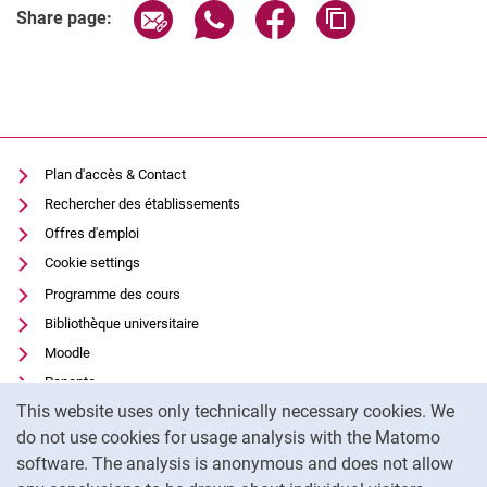
Share page via email
Share page via WhatsApp (extern
Share page via Facebook 
Copy page addres
Share page:
Plan d'accès & Contact
Rechercher des établissements
Offres d'emploi
Cookie settings
Programme des cours
Bibliothèque universitaire
Moodle
Panopto
Cookie Notice
This website uses only technically necessary cookies. We
Protection des données
do not use cookies for usage analysis with the Matomo
Accessibilité
software. The analysis is anonymous and does not allow
Utilisation transparente de l'IA