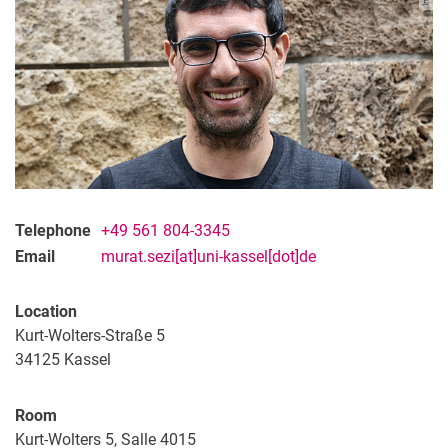
Telephone
+49 561 804-3345
Email
murat.sezi[at]uni-kassel[dot]de
Location
Kurt-Wolters-Straße 5
34125
Kassel
Room
Kurt-Wolters 5, Salle 4015