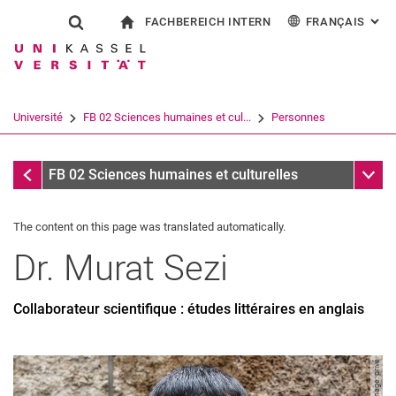
FACHBEREICH INTERN
FRANÇAIS
: AL
Jump directly to: content
Jump directly to: search
Jump directly to: main navi
à la page d'accueil
Show search form
Search term
Pour les employés
Deutsch
English
Español
Search engine
Université
FB 02 Sciences humaines et cul...
Personnes
Italiano
Search (opens an external link in a ne
Personnes
Sub n
FB 02 Sciences humaines et culturelles
The content on this page was translated automatically.
Dr.
Murat
Sezi
Collaborateur scientifique : études littéraires en anglais
Image: privé