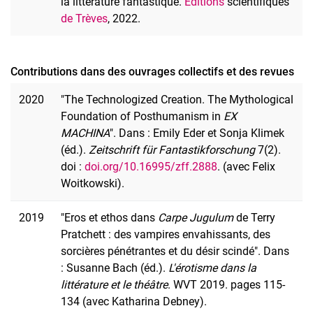
la littérature fantastique.
Éditions
scientifiques
de Trèves
, 2022.
Contributions dans des ouvrages collectifs et des revues
2020
"The Technologized Creation. The Mythological
Foundation of Posthumanism in
EX
MACHINA
". Dans : Emily Eder et Sonja Klimek
(éd.).
Zeitschrift für Fantastikforschung
7(2).
doi :
doi.org/10.16995/zff.2888
. (avec Felix
Woitkowski).
2019
"Eros et ethos dans
Carpe Jugulum
de Terry
Pratchett : des vampires envahissants, des
sorcières pénétrantes et du désir scindé". Dans
: Susanne Bach (éd.).
L'érotisme dans la
littérature et le théâtre
. WVT 2019. pages 115-
134 (avec Katharina Debney).