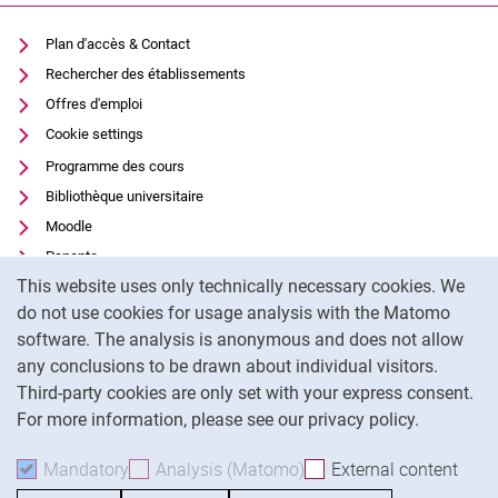
Plan d'accès & Contact
Rechercher des établissements
Offres d'emploi
Cookie settings
Programme des cours
Bibliothèque universitaire
Moodle
Panopto
Cookie Notice
This website uses only technically necessary cookies. We
Protection des données
do not use cookies for usage analysis with the Matomo
Accessibilité
software. The analysis is anonymous and does not allow
Utilisation transparente de l'IA
any conclusions to be drawn about individual visitors.
Mentions légales
Third-party cookies are only set with your express consent.
For more information, please see our privacy policy.
To
Mandatory
Accept mandatory cookies
Analysis (Matomo)
Accept analysis cookies
External content
: Acc