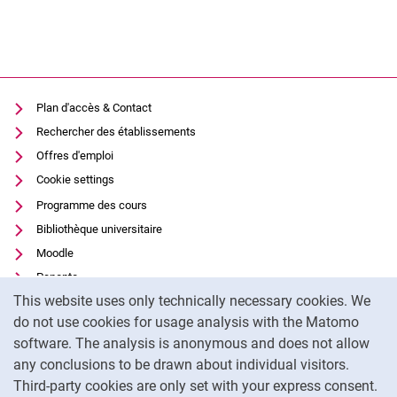
Plan d'accès & Contact
Rechercher des établissements
Offres d'emploi
Cookie settings
Programme des cours
Bibliothèque universitaire
Moodle
Panopto
Cookie Notice
This website uses only technically necessary cookies. We
Protection des données
do not use cookies for usage analysis with the Matomo
Accessibilité
software. The analysis is anonymous and does not allow
Utilisation transparente de l'IA
any conclusions to be drawn about individual visitors.
Mentions légales
Third-party cookies are only set with your express consent.