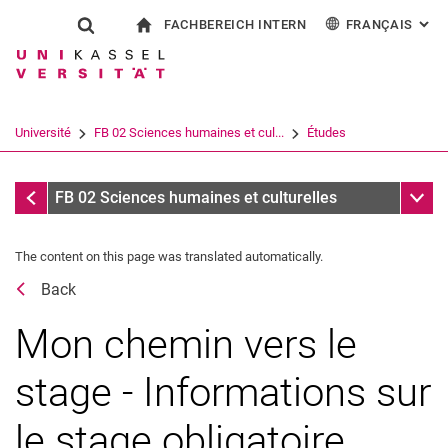
FACHBEREICH INTERN
FRANÇAIS
: AL
Jump directly to: content
Jump directly to: search
Jump directly to: main navi
à la page d'accueil
Show search form
Search term
Pour les employés
Deutsch
English
Español
Search engine
Université
FB 02 Sciences humaines et cul...
Études
Italiano
Search (opens an external link in a ne
Coordination des pratiques
Sub n
FB 02 Sciences humaines et culturelles
The content on this page was translated automatically.
Back
Mon chemin vers le
Début des études
stage - Informations sur
Pendant les études
le stage obligatoire
Fin des études