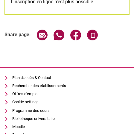
L'inscription en ligne n'est plus possible.
Related Links
Share page via email
Share page via WhatsApp (extern
Share page via Facebook 
Copy page addres
Share page:
Plan d'accès & Contact
Rechercher des établissements
Offres d'emploi
Cookie settings
Programme des cours
Bibliothèque universitaire
Moodle