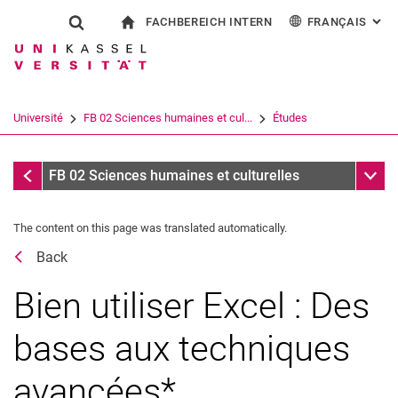
FACHBEREICH INTERN
FRANÇAIS
: AL
Jump directly to: content
Jump directly to: search
Jump directly to: main navi
à la page d'accueil
Show search form
Search term
Pour les employés
Deutsch
English
Español
Search engine
Université
FB 02 Sciences humaines et cul...
Études
Italiano
Search (opens an external link in a ne
Coordination des pratiques
Sub n
FB 02 Sciences humaines et culturelles
The content on this page was translated automatically.
Back
Bien utiliser Excel : Des
Début des études
bases aux techniques
Pendant les études
avancées*.
Fin des études