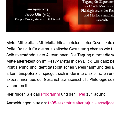
Metal Mittelalter - Mittelalterbilder spielen in der Geschich
Rolle. Das gilt für die musikalische Gestaltung ebenso wie f
Selbstverständnis der Akteur:innen. Die Tagung nimmt die 
Mittelalterrezeption im Heavy Metal in den Blick. Ein ganz 
Politisierung und identitätspolitischen Vereinnahmung des Mit
Erkenntnispotenzial spiegelt sich in der interdisziplinären 
Expert:innen aus der Geschichtswissenschaft, Philologie so
versammelt.
Hier finden Sie das
Programm
und den
Flyer
zurTagung .
Anmeldungen bitte an:
fb05-sekr.mittelalter[at]uni-kassel[do