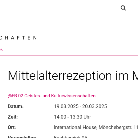
Springe direkt zu: Inhalt
Springe direkt zu: Suche
Springe direkt zu: Hauptnav
Suchf
Suchmas
ek
Mittelalterrezeption im 
@FB 02 Geistes- und Kulturwissenschaften
Datum:
19.03.2025 - 20.03.2025
Zeit:
14:00 - 13:30 Uhr
Ort:
International House, Mönchebergstr. 1
Veranstalter:
Fachbereich 05