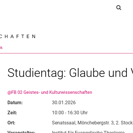
Springe direkt zu: Inhalt
Springe direkt zu: Suche
Springe direkt zu: Hauptnav
Suchf
Suchmas
ek
Studientag: Glaube und 
@FB 02 Geistes- und Kulturwissenschaften
Datum:
30.01.2026
Zeit:
10:00 - 16:30 Uhr
Ort:
Senatssaal, Mönchebergstr. 3, 2. Stock
Veranstalter:
Institut für Evangelische Theologie