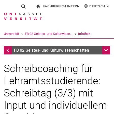
FACHBEREICH INTERN
DEUTSCH
: AL
Springe direkt zu: Inhalt
Springe direkt zu: Suche
Springe direkt zu: Hauptnav
zur Startseite
Suchformular
Suchbegriff
Für Beschäftigte
English
Español
Français
Suchmaschine
Universität
FB 02 Geistes- und Kulturwisse...
Infothek
Italiano
Suchen (öffnet externen Link in einem 
Infothek
Unter
FB 02 Geistes- und Kulturwissenschaften
Schreibcoaching für
Lehramtsstudierende:
Schreibtag (3/3) mit
Input und individuellem