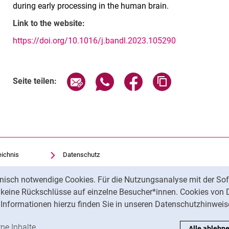
during early processing in the human brain.
Link to the website:
https://doi.org/10.1016/j.bandl.2023.105290
Seite über E-Mail teilen
Seite über WhatsApp teilen (exte
Seite über Facebook teil
Adresse der Sei
Seite teilen:
eichnis
Datenschutz
Barrierefreiheit
nisch notwendige Cookies. Für die Nutzungsanalyse mit der Sof
Transparenter KI-Einsatz
t keine Rückschlüsse auf einzelne Besucher*innen. Cookies von 
Impressum
Informationen hierzu finden Sie in unseren Datenschutzhinweis
ren
-Cookies akzeptieren
rne Inhalte
: Externe Inhalte / Cookies akzeptieren
Alle ablehn