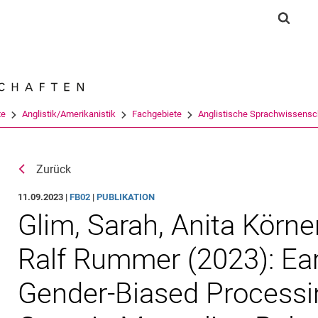
Springe direkt zu: Inhalt
Springe direkt zu: Suche
Springe direkt zu: Hauptnav
Suchf
Suchmas
te
Anglistik/Amerikanistik
Fachgebiete
Anglistische Sprachwissensch
Zurück
11.09.2023 |
FB02
|
PUBLIKATION
Glim, Sarah, Anita Körne
Ralf Rummer (2023): Ear
Gender-Biased Processin