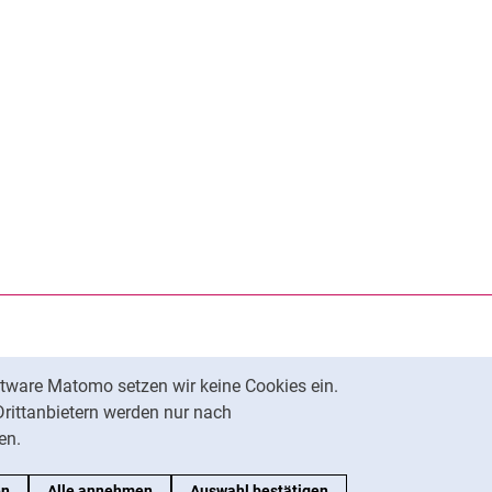
rner Link, öffnet neues Fenster)
en (externer Link, öffnet neues Fenster)
te kopieren
tware Matomo setzen wir keine Cookies ein.
Nach oben
Drittanbietern werden nur nach
en.
en
Alle annehmen
Auswahl bestätigen