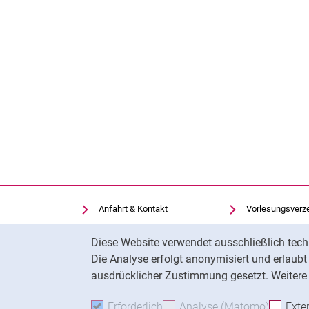
Anfahrt & Kontakt
Vorlesungsverz
Einrichtungen suchen
Uni-Bibliothek
Cookie-Hinweis
Diese Website verwendet ausschließlich tech
Stellenangebote
Moodle
Die Analyse erfolgt anonymisiert und erlaub
Cookie-Einstellungen
Panopto
ausdrücklicher Zustimmung gesetzt. Weitere 
Erforderlich
Erforderliche Cookies akzeptie
Analyse (Matomo)
Analyse
Exte