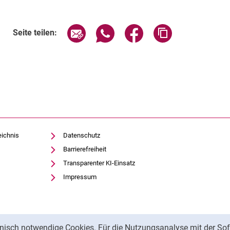
Seite über E-Mail teilen
Seite über WhatsApp teilen (exte
Seite über Facebook teil
Adresse der Sei
Seite teilen:
eichnis
Datenschutz
Barrierefreiheit
Transparenter KI-Einsatz
Impressum
nisch notwendige Cookies. Für die Nutzungsanalyse mit der Sof