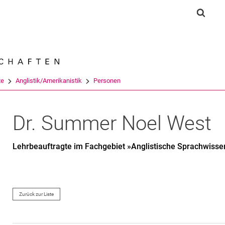
Springe direkt zu: Inhalt
Springe direkt zu: Suche
Springe direkt zu: Hauptnav
Suchf
Suchmas
te
Anglistik/Amerikanistik
Personen
Dr.
Summer Noel
West
Lehrbeauftragte im Fachgebiet »Anglistische Sprachwisse
Zurück zur Liste