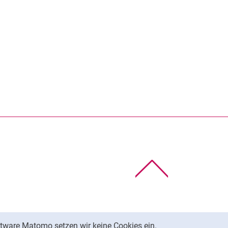
rner Link, öffnet neues Fenster)
en (externer Link, öffnet neues Fenster)
te kopieren
Nach oben
tware Matomo setzen wir keine Cookies ein.