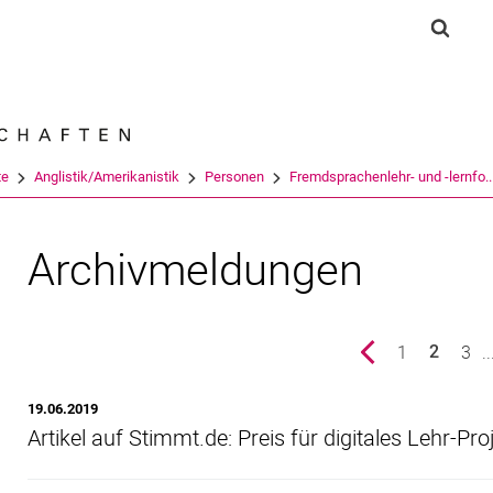
Springe direkt zu: Inhalt
Springe direkt zu: Suche
Springe direkt zu: Hauptnav
Suchf
Suchmas
te
Anglistik/Amerikanistik
Personen
Fremdsprachenlehr- und -lernfo..
Archivmeldungen
vorherige Seite
Seite
1
Seit
3
..
2
()
19.06.2019
Artikel auf Stimmt.de: Preis für digitales Lehr-Pro