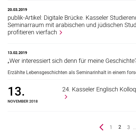
20.03.2019
publik-Artikel: Digitale Brücke. Kasseler Studieren
Seminarraum mit arabischen und jüdischen Stu
profitieren vierfach
13.02.2019
„Wer in­ter­es­siert sich denn für mei­ne Ge­schich­te?“
Er­zähl­te Le­bens­ge­schich­ten als Se­mi­nar­in­halt in ei­nem fo
13.
24. Kasseler Englisch Kollo
NOVEMBER 2018
vorherige Seite
Seite
1
Seit
3
..
2
()