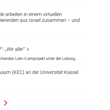
de arbeiten in einem virtuellen
dierenden aus Israel zusammen – und
- „Wir al­le!“
r­schen­den Lehr-/Lern­pro­jekt un­ter der Lei­tung…
quium (KEC) an der Universität Kassel
e
..
nächste Seite