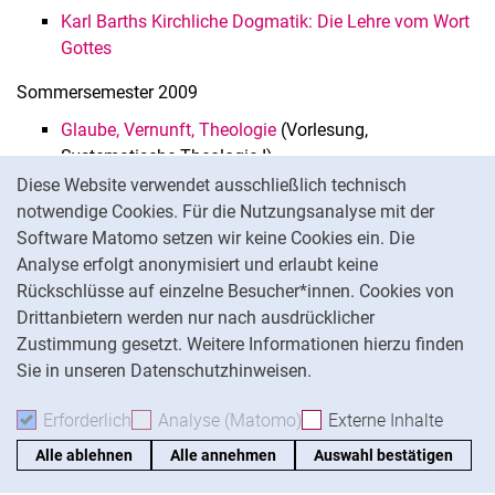
Karl Barths Kirchliche Dogmatik: Die Lehre vom Wort
Gottes
Sommersemester 2009
Glaube, Vernunft, Theologie
(Vorlesung,
Systematische Theologie I)
Cookie-Hinweis
Diese Website verwendet ausschließlich technisch
Einführung in die Systematische Theologie
notwendige Cookies. Für die Nutzungsanalyse mit der
Theologie des Pietismus
Software Matomo setzen wir keine Cookies ein. Die
Analyse erfolgt anonymisiert und erlaubt keine
Gibt es einen freien Willen? Der Disput zwischen
Rückschlüsse auf einzelne Besucher*innen. Cookies von
Luther und Erasmus
Drittanbietern werden nur nach ausdrücklicher
Wintersemeste 2008/2009
Zustimmung gesetzt. Weitere Informationen hierzu finden
Sie in unseren Datenschutzhinweisen.
Christliche Ethik (Systematische Theologie
V)
(Vorlesung)
Erforderlich
Erforderliche Cookies akzeptieren
Analyse (Matomo)
Analyse-Cookies akzepti
Externe Inhalte
: Exte
Einführung in die Systematische Theologie
Alle ablehnen
Alle annehmen
Auswahl bestätigen
Paul Tillichs Systematische Theologie