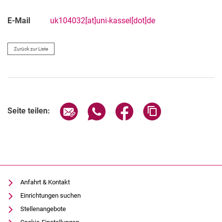
E-Mail
uk104032[at]uni-kassel[dot]de
Zurück zur Liste
Seite über E-Mail teilen
Seite über WhatsApp teilen (exter
Seite über Facebook teile
Adresse der Seite
Seite teilen:
Anfahrt & Kontakt
Einrichtungen suchen
Stellenangebote