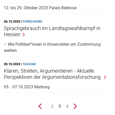
12. bis 29. Oktober 2023 Palais Bellevue
06.10.2023 |
FORSCHUNG
Sprachgebrauch im Landtagswahlkampf in
Hessen
– Wie Politiker*innen in Krisenzeiten um Zustimmung
werben
05.10.2023 |
TAGUNG
Klären, Streiten, Argumentieren - Aktuelle
Perspektiven der Argumentationsforschung
05. - 07.10.2023 Marburg
vorherige Seite
....
Seite
2
Seite
4
nächste Seite
3
()