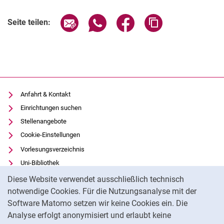
Seite über E-Mail teilen
Seite über WhatsApp teilen (exter
Seite über Facebook teile
Adresse der Seite
Seite teilen:
Anfahrt & Kontakt
Einrichtungen suchen
Stellenangebote
Cookie-Einstellungen
Vorlesungsverzeichnis
Uni-Bibliothek
Cookie-Hinweis
Moodle
Diese Website verwendet ausschließlich technisch
Panopto
notwendige Cookies. Für die Nutzungsanalyse mit der
Software Matomo setzen wir keine Cookies ein. Die
Datenschutz
Analyse erfolgt anonymisiert und erlaubt keine
Barrierefreiheit