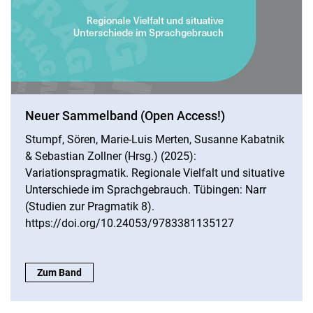
Neuer Sammelband (Open Access!)
Stumpf, Sören, Marie-Luis Merten, Susanne Kabatnik
& Sebastian Zollner (Hrsg.) (2025):
Variationspragmatik. Regionale Vielfalt und situative
Unterschiede im Sprachgebrauch. Tübingen: Narr
(Studien zur Pragmatik 8).
https://doi.org/10.24053/9783381135127
Neuer Sammelband (Open Access!):
Zum Band